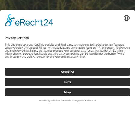
Sauerland-Tourismus e.V./Klaus-Peter Kappest