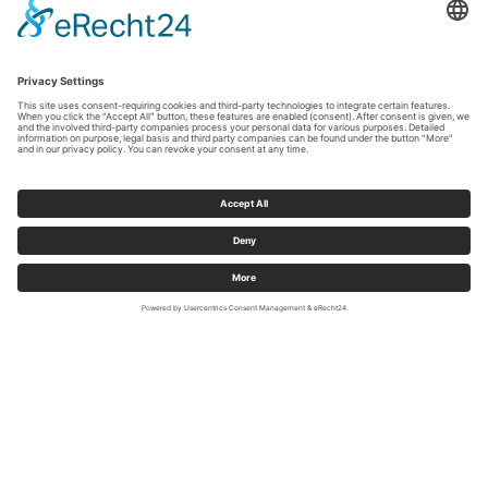
Sauerland-Tourismus e.V./Jonas Dülberg
Meinerzhagen – Euer Startpunkt