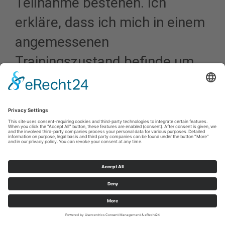
Teilnahme bestehen. Ich
erkläre, dass ich mich in einem
angemessenen
Trainingszustand befinde um
an der Veranstaltung
teilzunehmen. Die
Gesundheitshinweise des
Veranstalters werde ich
beachten. Der Veranstalter,
seine Vertreter und
Beauftragten haften nicht für
Schäden oder Unfälle und nicht