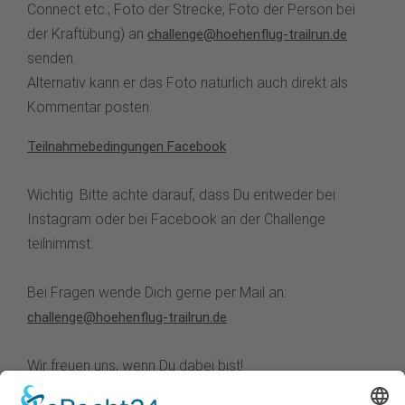
Connect etc.; Foto der Strecke; Foto der Person bei
der Kraftübung) an
challenge@hoehenflug-trailrun.de
senden.
Alternativ kann er das Foto natürlich auch direkt als
Kommentar posten.
Teilnahmebedingungen Facebook
Wichtig: Bitte achte darauf, dass Du entweder bei
Instagram oder bei Facebook an der Challenge
teilnimmst.
Bei Fragen wende Dich gerne per Mail an:
challenge@hoehenflug-trailrun.de
Wir freuen uns, wenn Du dabei bist!
Sportliche Grüße