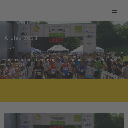
Archiv 2023
2023
Sauerland-Höhenflug
/
Höhenflug-Trailrun
/
Archive 2014-2025
/
Archiv 2023