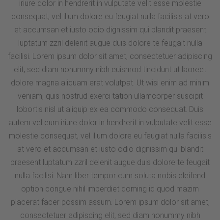
iriure dolor in hendrerit in vulputate velit esse molestie
consequat, vel illum dolore eu feugiat nulla facilisis at vero
et accumsan et iusto odio dignissim qui blandit praesent
luptatum zzril delenit augue duis dolore te feugait nulla
facilisi. Lorem ipsum dolor sit amet, consectetuer adipiscing
elit, sed diam nonummy nibh euismod tincidunt ut laoreet
dolore magna aliquam erat volutpat. Ut wisi enim ad minim
veniam, quis nostrud exerci tation ullamcorper suscipit
lobortis nisl ut aliquip ex ea commodo consequat. Duis
autem vel eum iriure dolor in hendrerit in vulputate velit esse
molestie consequat, vel illum dolore eu feugiat nulla facilisis
at vero et accumsan et iusto odio dignissim qui blandit
praesent luptatum zzril delenit augue duis dolore te feugait
nulla facilisi. Nam liber tempor cum soluta nobis eleifend
option congue nihil imperdiet doming id quod mazim
placerat facer possim assum. Lorem ipsum dolor sit amet,
consectetuer adipiscing elit, sed diam nonummy nibh