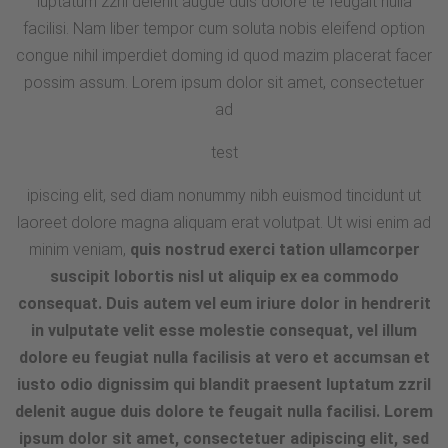
luptatum zzril delenit augue duis dolore te feugait nulla
facilisi. Nam liber tempor cum soluta nobis eleifend option
congue nihil imperdiet doming id quod mazim placerat facer
possim assum. Lorem ipsum dolor sit amet, consectetuer
ad
test
ipiscing elit, sed diam nonummy nibh euismod tincidunt ut
laoreet dolore magna aliquam erat volutpat. Ut wisi enim ad
minim veniam,
quis nostrud exerci tation ullamcorper
suscipit lobortis nisl ut aliquip ex ea commodo
consequat. Duis autem vel eum iriure dolor in hendrerit
in vulputate velit esse molestie consequat, vel illum
dolore eu feugiat nulla facilisis at vero et accumsan et
iusto odio dignissim qui blandit praesent luptatum zzril
delenit augue duis dolore te feugait nulla facilisi. Lorem
ipsum dolor sit amet, consectetuer adipiscing elit, sed