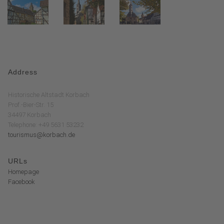
Address
Historische Altstadt Korbach
Prof.-Bier-Str. 15
34497 Korbach
Telephone: +49 5631 53232
tourismus@korbach.de
URLs
Homepage
Facebook