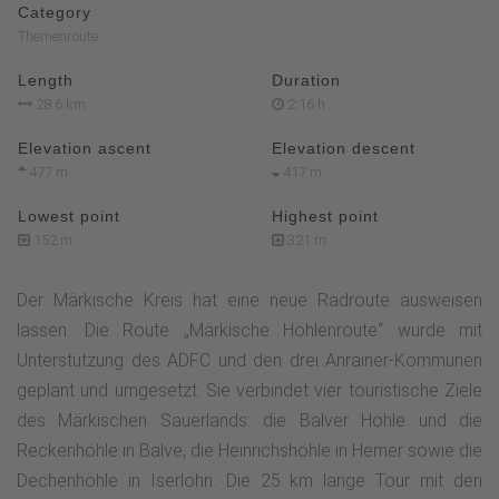
Category
Themenroute
Length
Duration
28.6 km
2:16 h
Elevation ascent
Elevation descent
477 m
417 m
Lowest point
Highest point
152 m
321 m
Der Märkische Kreis hat eine neue Radroute ausweisen
lassen. Die Route „Märkische Höhlenroute“ wurde mit
Unterstützung des ADFC und den drei Anrainer-Kommunen
geplant und umgesetzt. Sie verbindet vier touristische Ziele
des Märkischen Sauerlands: die Balver Höhle und die
Reckenhöhle in Balve, die Heinrichshöhle in Hemer sowie die
Dechenhöhle in Iserlohn. Die 25 km lange Tour mit den