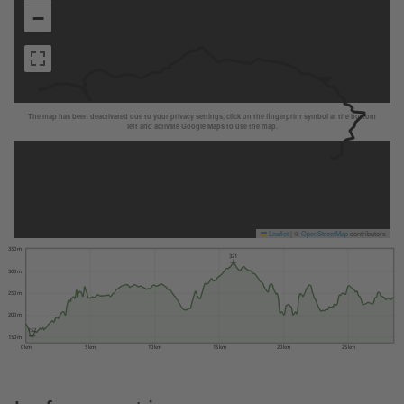
−
The map has been deactivated due to your privacy settings, click on the fingerprint symbol at the bottom
left and activate Google Maps to use the map.
Leaflet
|
©
OpenStreetMap
contributors
350 m
321
300 m
250 m
200 m
152
150 m
0 km
5 km
10 km
15 km
20 km
25 km