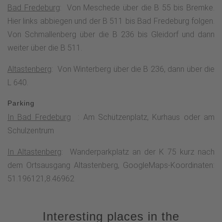
Bad Fredeburg
: Von Meschede über die B 55 bis Bremke.
des Naturschutzgebietes Hunau. Eine Besonderheit ist die
Hier links abbiegen und der B 511 bis Bad Fredeburg folgen.
Naturwaldzelle Hunau. In Naturwaldzellen findet keine
Von Schmallenberg über die B 236 bis Gleidorf und dann
Waldbewirtschaftung statt, d.h. die Waldentwicklung wird im
weiter über die B 511.
Wesentlichen der natürlichen Entwicklung überlassen, so
dass im Idealfall nach längerer Zeit ein Urwald entstehen
Altastenberg
: Von Winterberg über die B 236, dann über die
kann. Ein hoher Anteil von alten Bäumen, sehr viel Totholz
L 640.
und große Baumpilze sind Kennzeichen einer
Parking
Naturwaldzelle. Gegenüber der Naturwaldzelle befindet sich
In Bad Fredeburg
: Am Schützenplatz, Kurhaus oder am
die Bergstation des Skiliftes im Skigebiet Bödefeld-Hunau.
Schulzentrum
Eine große Panoramatafel erläutert die wichtigsten
Landmarken. Nicht nur die Naturwaldzelle auf der Hunau ist
In Altastenberg
: Wanderparkplatz an der K 75 kurz nach
etwas Besonderes, auch die Hochmoore sind selten und
dem Ortsausgang Altastenberg, GoogleMaps-Koordinaten:
gefährdet. Das Naturschutzgebiet „Nasse Wiese“ ist ein
51.196121,8.46962
über 8000 Jahre alter Moorbestand, in dem vor allem
seltene Pflanzenarten wie Schmalblättriges Wollgras oder
Geflecktes Knabenkraut zu beobachten sind.Unterhalb des
Interesting places in the