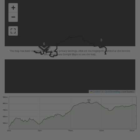
+
−
3
6
The map has been deactivated due to your privacy settings, click on the fingerprint symbol at the bottom
left and activate Google Maps to use the map.
Leaflet
|
©
OpenStreetMap
contributors
900 m
826
800 m
700 m
600 m
500 m
0 km
5 km
10 km
15 km
20 km