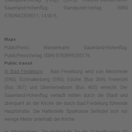
einem Rastplatz mit Waldsofa-Schaukel ein herrlicher Blick
Sauerland-Höhenflug. Standpunkt-Verlag. ISBN
in Richtung Süden.Mit weiteren schönen Fernsichten führt
9783942309011, 14,90 €,
der Sauerland-Höhenflug bis zur Schiefergrube Magog.
Berghoch türmt sich die Halde und macht deutlich, dass das
Fredeburger Schieferrevier eines der größten
Maps
Schiefervorkommen Deutschlands ist. Der Höhenflug führt
PublicPress: Wanderkarte Sauerland-Höhenflug.
durch das kleine Örtchen Huxel mit einer angrenzenden
PublicPressVerlag. ISBN 9783899205176
Schutzhütte mit Kalkofen, im dem früher Kalk gebrannt
Public transit
wurde. Oberhalb von Holthausen, an der Flanke des
In Bad Fredeburg
: Bad Fredeburg wird von Meschede
Ohlberges eröffnen sich herrliche Panoramaaussichten weit
(S90), Schmallenberg (S90), Eslohe (Bus 369), Freienohl
gen Süden. Eine Schutzhütte mit geschwungener Liege und
(Bus 367) und Oberhenneborn (Bus 465) erreicht. Der
einer 2 m großen Panoramatafel lädt zu einer Rast ein.In
Sauerland-Höhenflug verläuft mitten durch die Stadt und
Holthausen selber befindet sich das Schieferbergbau- und
überquert an der Kirche die durch Bad Fredeburg führende
Heimatmuseum, wo Interessantes über Schiefer, Gesteine,
Hauptstraße. Die Haltestelle Sparkasse befindet sich nur
Heimatkunde und über den Alltag der früheren Generationen
wenige Meter unterhalb der Kirche.
gezeigt wird. Der Höhenflug umrundet den Ohlberg und führt
dann durch Laubwälder über einen schmalen Pfad bis zum
In Altastenberg
: Die Haltestelle für die Schnellbuslinie 40