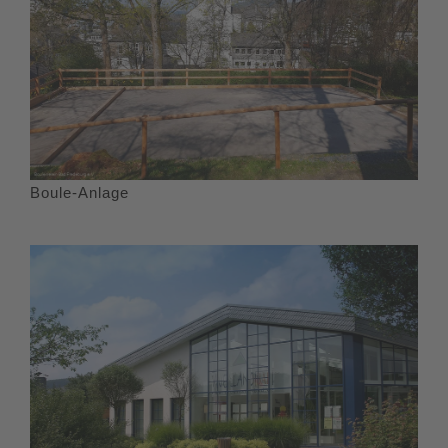
Am Ortseingang von Altastenberg verlässt Du den
Höhenflug. Um zur Bushaltestelle Kirche zu kommen, biegst
Du in den Renauweg ein und folgst ihm, bis du rechts in die
Straße "Am Heidegarten" einbiegst. Diesem Weg folgst du
bis du noch einmal rechts in den Bildchenweg abbiegst. Am
Ende dieser Straße befindet sich dort, wo du die K18 kreuzt,
die Bushaltenstelle Altastenberg Kirche.
Boule-Anlage