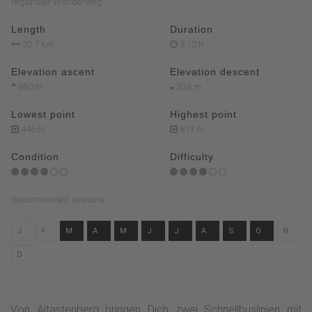
regionaler Wanderweg
Length
Duration
20.7 km
5:12 h
Elevation ascent
Elevation descent
660 m
336 m
Lowest point
Highest point
446 m
813 m
Condition
Difficulty
Recommended seasons
J
F
M
A
M
J
J
A
S
O
N
D
Von Altastenberg bringen Dich zwei Schnellbuslinien mit