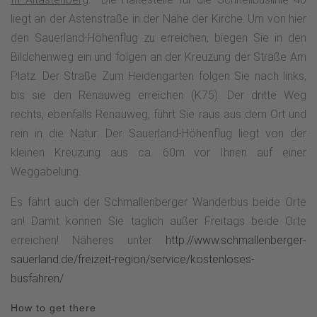
Sattelbogen. Hier beginnt die Sorpetal-Variante des
liegt an der Astenstraße in der Nähe der Kirche. Um von hier
Sauerland-Höhenfluges, welche durch Mittel- und Obersorpe
den Sauerland-Höhenflug zu erreichen, biegen Sie in den
führt und nahe dem Rastplatz Großes Bildchen wieder auf
Bildchenweg ein und folgen an der Kreuzung der Straße Am
den Hauptweg trifft. Wir folgen am Sattelbogen dem
Platz. Der Straße Zum Heidengarten folgen Sie nach links,
Sauerland-Höhenflug, der durch Fichtenwälder nun steil
bis sie den Renauweg erreichen (K75). Der dritte Weg
ansteigt, den Jüberg passiert und dann die SGV-Hunau-
rechts, ebenfalls Renauweg, führt Sie raus aus dem Ort und
Hütte am Langen Stein erreicht.Kurze Zeit später passiert
rein in die Natur: Der Sauerland-Höhenflug liegt von der
der Höhenflug den mächtigen Fernmeldeturm Bödefeld, der
kleinen Kreuzung aus ca. 60m vor Ihnen auf einer
bis in weite Entfernungen das unverwechselbare
Weggabelung.
Erkennungsmerkmal der Hunau darstellt und zum Beispiel
von dem Aussichtspunkt Windhausen bei Attendorn bei
Es fährt auch der Schmallenberger Wanderbus beide Orte
klarer Sicht zu erkennen ist.Über den Hunauweg erreicht der
an! Damit können Sie täglich außer Freitags beide Orte
Wanderweg den Irreplatz. Hier treffen seit Jahrhunderten
erreichen! Näheres unter
http://www.schmallenberger-
zahlreiche Wanderwege und die Bewohner der umliegenden
sauerland.de/freizeit-region/service/kostenloses-
Dörfer wissen zu berichten, dass sich an dieser Stelle so
busfahren/
mancher Wanderer verirrt hat. Nun wechselt das Waldbild
How to get there
und den Wanderer begleiten ausgedehnte Buchenwälder