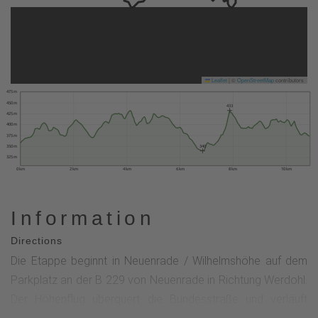
Leaflet
|
©
OpenStreetMap
contributors
475 m
450 m
433
425 m
400 m
375 m
350 m
340
325 m
0 km
2 km
4 km
6 km
8 km
10 km
Information
Directions
Die Etappe beginnt in Neuenrade / Wilhelmshöhe auf dem
Parkplatz an der B 229 von Neuenrade in Richtung Werdohl.
Der Höhenflug überquert die Bundesstraße und verläuft