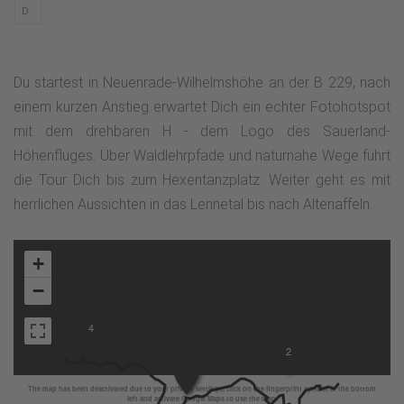
D
Du startest in Neuenrade-Wilhelmshöhe an der B 229, nach
einem kurzen Anstieg erwartet Dich ein echter Fotohotspot
mit dem drehbaren H - dem Logo des Sauerland-
Höhenfluges. Über Waldlehrpfade und naturnahe Wege führt
die Tour Dich bis zum Hexentanzplatz. Weiter geht es mit
herrlichen Aussichten in das Lennetal bis nach Altenaffeln.
+
−
4
2
The map has been deactivated due to your privacy settings, click on the fingerprint symbol at the bottom
left and activate Google Maps to use the map.