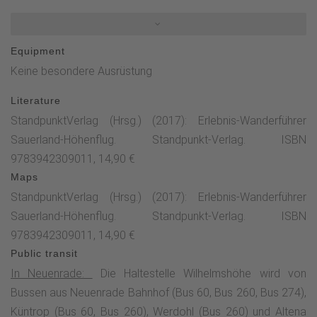
oberhalb von Neuenrade. Hier erwartet Dich direkt ein
Highlight: Das drehbare H. Das Logo des Höhenfluges wurde
hier als 3 x 3-Meter große Holzskulptur erstellt. Für Ihre
Equipment
Fotos können Wanderer das H in verschiedene Richtungen
Keine besondere Ausrüstung
drehen und so immer ihr Wunschmotiv aufnehmen. Weiter
verläuft der Höhenflug bis zum Gersberg, wo ein von
Literature
Neuenrade kommender Zuweg auf den Höhenflug trifft.
StandpunktVerlag (Hrsg.) (2017): Erlebnis-Wanderführer
Über einen Walderlebnispfad verläuft der Wanderweg bis
Sauerland-Höhenflug. Standpunkt-Verlag. ISBN
zum Hexentanzplatz, der an die grausamen Hexenprozesse
9783942309011, 14,90 €
im Mittelalter erinnert.Der Sauerland-Höhenflug umrundet die
Maps
Falkenlei, von wo der Blick steil hinab in das Tal der Lenne
StandpunktVerlag (Hrsg.) (2017): Erlebnis-Wanderführer
schweift. Nicht weit von der Schutzhütte an der Falkenlei
Sauerland-Höhenflug. Standpunkt-Verlag. ISBN
entfernt trifft der Wanderweg auf das Schwarze Kreuz. Zwei
9783942309011, 14,90 €
schaurige Geschichten ranken um diese Stelle, die besagen,
Public transit
dass sich hier entweder ein unglücklicher Schusterjunge
In Neuenrade:
Die Haltestelle Wilhelmshöhe wird von
erhängt habe oder dass ein Wilderei an dieser Stelle einen
Bussen aus Neuenrade Bahnhof (Bus 60, Bus 260, Bus 274),
Jagdschutzbeauftragten erschossen habe.Der Höhenflug
Küntrop (Bus 60, Bus 260), Werdohl (Bus 260) und Altena