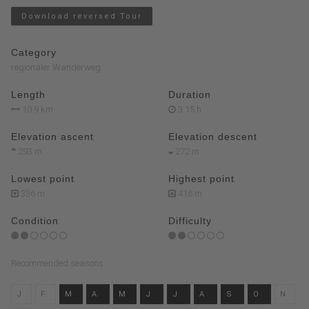
Download reversed Tour
Category
regionaler Wanderweg
Length
Duration
10.9 km
3:15 h
Elevation ascent
Elevation descent
293 m
272 m
Lowest point
Highest point
336 m
416 m
Condition
Difficulty
Recommended seasons
J
F
M
A
M
J
J
A
S
O
N