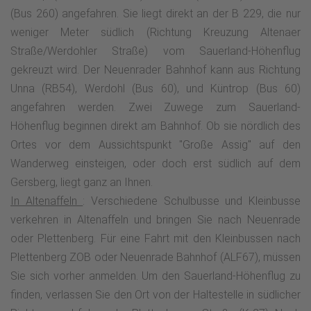
führt unterhalb von Affeln entlang. Gerade die St. Lambertus-
(Bus 260) angefahren. Sie liegt direkt an der B 229, die nur
Pfarrkirche in Affeln ist ein Besuch wert, denn der
weniger Meter südlich (Richtung Kreuzung Altenaer
Antwerpener Klappalter ist gerade bei Kulturfreunden weit
Straße/Werdohler Straße) vom Sauerland-Höhenflug
bekannt. Der Wanderweg umrundet den Sülberg und trifft
gekreuzt wird. Der Neuenrader Bahnhof kann aus Richtung
unterhalb von Altenaffeln auf den Wanderweg x18. An
Unna (RB54), Werdohl (Bus 60), und Küntrop (Bus 60)
diesem Kreuzungspunkt endet die Etappe. Über den x18
angefahren werden. Zwei Zuwege zum Sauerland-
kannst Du nach Altenaffeln wandern.
Höhenflug beginnen direkt am Bahnhof. Ob sie nördlich des
Ortes vor dem Aussichtspunkt "Große Assig" auf den
Wanderweg einsteigen, oder doch erst südlich auf dem
Gersberg, liegt ganz an Ihnen.
In Altenaffeln
: Verschiedene Schulbusse und Kleinbusse
verkehren in Altenaffeln und bringen Sie nach Neuenrade
oder Plettenberg. Für eine Fahrt mit den Kleinbussen nach
Plettenberg ZOB oder Neuenrade Bahnhof (ALF67), müssen
Sie sich vorher anmelden. Um den Sauerland-Höhenflug zu
finden, verlassen Sie den Ort von der Haltestelle in südlicher