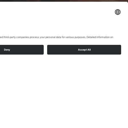
d-Höhenflug
land-Höhenflug auf ganz besondere Weise –
wanderwegen. Ideal für einen spontanen Trip