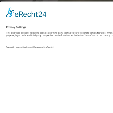
Sauerland-Tourismus e.V./Jonas Dülberg/REACT EU
Unsere ausgesuchten Wandert
Bist du bereit für dein nächstes Natur-Abente
egal, ob du eine kurze Runde, eine Etappe oder
Rundwanderwege:
Erkunde die abwechslungsre