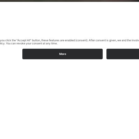
ipps – Dein Abenteuer auf dem Sauerlan
uer? Mit unseren ausgesuchten Wandertipps erlebst du den Sauer
 eine Winterwanderung suchst.
iche Landschaft des Sauerlands auf unseren ausgewählten Rund