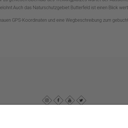
elohnt.Auch das Naturschutzgebiet Butterfeld ist einen Blick wert.
genauen GPS-Koordinaten und eine Wegbeschreibung zum gebuchte