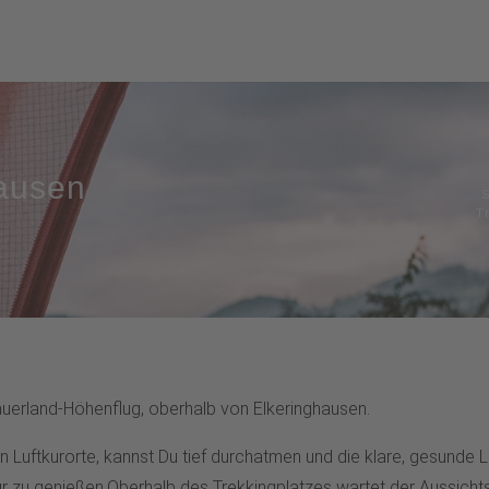
hausen
T
auerland-Höhenflug, oberhalb von Elkeringhausen.
n Luftkurorte, kannst Du tief durchatmen und die klare, gesunde L
r zu genießen.Oberhalb des Trekkingplatzes wartet der Aussichtsp