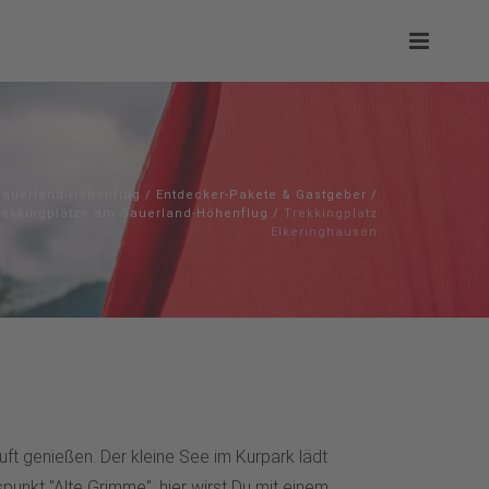
Sauerland-Höhenflug
/
Entdecker-Pakete & Gastgeber
/
rekkingplätze am Sauerland-Höhenflug
/
Trekkingplatz
Elkeringhausen
uft genießen. Der kleine See im Kurpark lädt
unkt "Alte Grimme", hier wirst Du mit einem