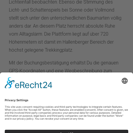
Lichteinfall beobachten. Ebenso die Stimmung des
Licht- und Schattenspiels bei Sonne oder Vollmond
stellt sich unter den unterschiedlichen Baumarten völlig
anders dar. An diesem Platz herrscht absolute Ruhe
vom Alltagslärm. Die Plattform liegt auf über 720
Höhenmetern ist damit im Hallenberger Bereich der
höchst gelegene Trekkingplatz.
Mit der Buchungsbestätigung erhältst Du die genauen
GPS-Koordinaten und eine Wegbeschreibung zum
gebuchten Trekkingplatz.
Verfügbarkeiten anzeigen und buche
n