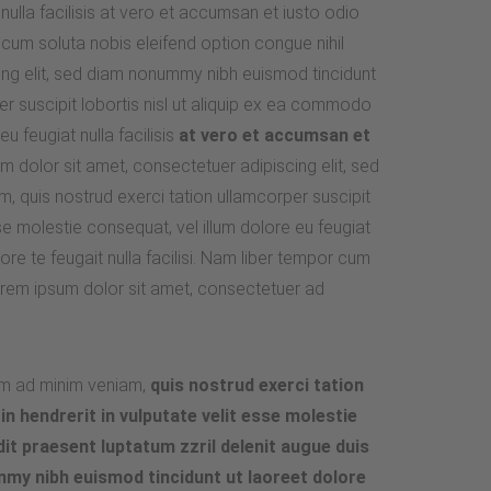
 nulla facilisis at vero et accumsan et iusto odio
r cum soluta nobis eleifend option congue nihil
ng elit, sed diam nonummy nibh euismod tincidunt
er suscipit lobortis nisl ut aliquip ex ea commodo
u feugiat nulla facilisis
at vero et accumsan et
sum dolor sit amet, consectetuer adipiscing elit, sed
, quis nostrud exerci tation ullamcorper suscipit
se molestie consequat, vel illum dolore eu feugiat
ore te feugait nulla facilisi. Nam liber tempor cum
orem ipsum dolor sit amet, consectetuer ad
nim ad minim veniam,
quis nostrud exerci tation
n hendrerit in vulputate velit esse molestie
dit praesent luptatum zzril delenit augue duis
ummy nibh euismod tincidunt ut laoreet dolore