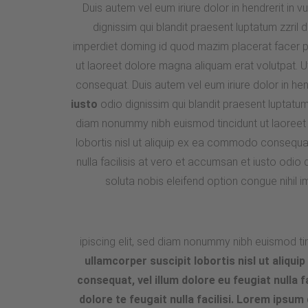
Duis autem vel eum iriure dolor in hendrerit in v
dignissim qui blandit praesent luptatum zzril 
imperdiet doming id quod mazim placerat facer p
ut laoreet dolore magna aliquam erat volutpat. Ut
consequat. Duis autem vel eum iriure dolor in hendr
iusto
odio dignissim qui blandit praesent luptatum 
diam nonummy nibh euismod tincidunt ut laoreet d
lobortis nisl ut aliquip ex ea commodo consequat.
nulla facilisis at vero et accumsan et iusto odio 
soluta nobis eleifend option congue nihil
ipiscing elit, sed diam nonummy nibh euismod ti
ullamcorper suscipit lobortis nisl ut aliqu
consequat, vel illum dolore eu feugiat nulla 
dolore te feugait nulla facilisi. Lorem ipsu