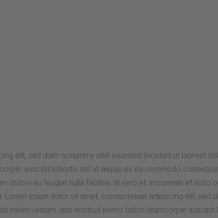
ing elit, sed diam nonummy nibh euismod tincidunt ut laoreet do
corper suscipit lobortis nisl ut aliquip ex ea commodo consequat. 
um dolore eu feugiat nulla facilisis at vero et accumsan et iusto o
lisi. Lorem ipsum dolor sit amet, consectetuer adipiscing elit, se
ad minim veniam, quis nostrud exerci tation ullamcorper suscipit