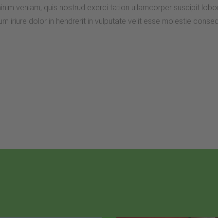
minim veniam, quis nostrud exerci tation ullamcorper suscipit lob
m iriure dolor in hendrerit in vulputate velit esse molestie consequ