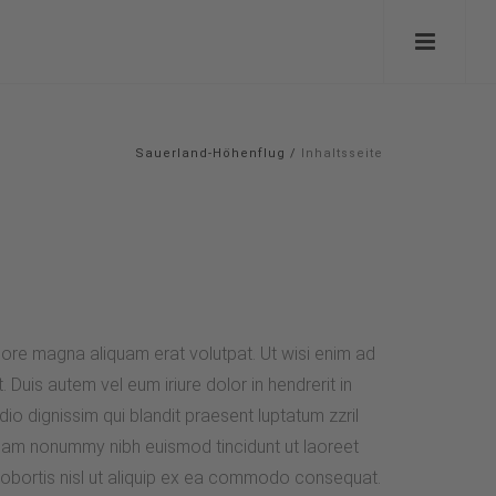
Sauerland-Höhenflug
/
Inhaltsseite
lore magna aliquam erat volutpat. Ut wisi enim ad
Duis autem vel eum iriure dolor in hendrerit in
dio dignissim qui blandit praesent luptatum zzril
d diam nonummy nibh euismod tincidunt ut laoreet
 lobortis nisl ut aliquip ex ea commodo consequat.