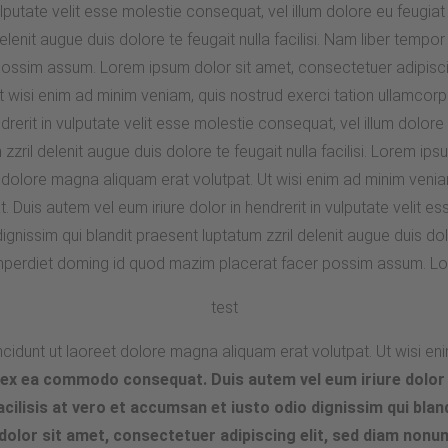
ulputate velit esse molestie consequat, vel illum dolore eu feugiat
delenit augue duis dolore te feugait nulla facilisi. Nam liber tempo
ossim assum. Lorem ipsum dolor sit amet, consectetuer adipisci
 wisi enim ad minim veniam, quis nostrud exerci tation ullamcorp
erit in vulputate velit esse molestie consequat, vel illum dolore e
zzril delenit augue duis dolore te feugait nulla facilisi. Lorem ip
olore magna aliquam erat volutpat. Ut wisi enim ad minim veniam
 Duis autem vel eum iriure dolor in hendrerit in vulputate velit es
dignissim qui blandit praesent luptatum zzril delenit augue duis dol
 imperdiet doming id quod mazim placerat facer possim assum. L
test
ncidunt ut laoreet dolore magna aliquam erat volutpat. Ut wisi e
ip ex ea commodo consequat. Duis autem vel eum iriure dolor i
facilisis at vero et accumsan et iusto odio dignissim qui blan
m dolor sit amet, consectetuer adipiscing elit, sed diam non