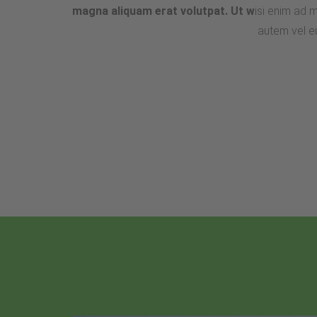
magna aliquam erat volutpat. Ut w
isi enim ad 
autem vel eu