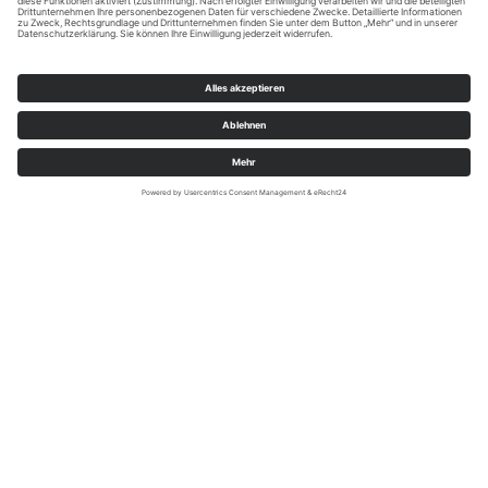
Naturpark Sauerland Rothaargebirge e.V./Jonas Dülberg
Du bist Einsteiger oder möchtest noch einmal sicher
gehen, nichts vergessen zu haben? Hier erfährst du
alles, was du vor- und während deiner Wanderung auf
dem Sauerland-Höhenflug beachten solltest und
bekommst außerdem noch coole Einsteigertipps.