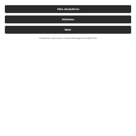
Sauerland-Tourismus e.V. / Paul Masukowitz / REACT-EU
Nachhaltig wandern
Starte deine Wanderung auf dem Sauerland-Höhenflug
bequem und umweltfreundlich mit dem Zug. Viele
Einstiegspunkte sind bestens an den ÖPNV
angebunden, sodass du direkt loswandern kannst.
Entdecke auch weitere Wanderungen, die ideal mit Bus