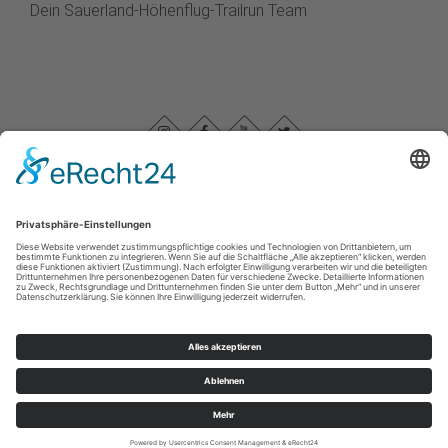
Dein Sauerland-Höhenflug-Trailrun Team
Impressum
|
Datenschutz
|
Barrierefreiheitserklärung
|
Haftungsausschluss
|
Kontakt
Sauerland-Höhenflug
Im Ohle 12
57392
Schmallenberg
T: +49 (0) 29 74 - 96 92 89 23
E: info@sauerland-hoehenflug.de
©
2026
Naturpark Sauerland Rothaargebirge e.V.
Cookie-Einstellungen