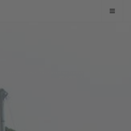
Sauerland-Höhenflug
/
Höhenflug-Trailrun
/
Archive
2014-2025
/
Archiv 2014