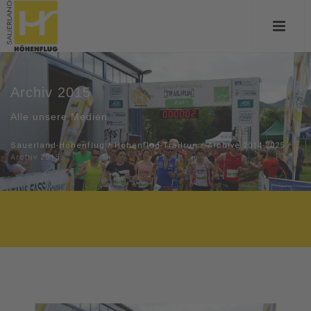
Archiv 2015
Alle unsere Medien
Sauerland-Höhenflug
/
Höhenflug-Trailrun
/
Archive 2014-2025
/
Archiv 2015