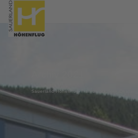
Archiv 2021
Sauerland-Höhenflug-Trailrun als Solo-Challen