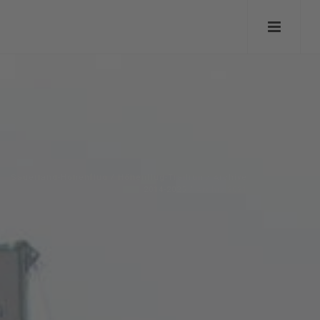
Sauerland-Höhenflug
/
Höhenflug-Trailrun
/
Archive
2014-2025
/
Archiv 2021