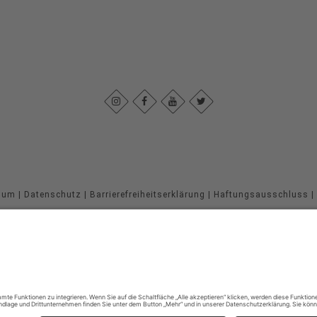
sum
|
Datenschutz
|
Barrierefreiheitserklärung
|
Haftungsausschluss
|
Sauerland-Höhenflug
Im Ohle 12
57392
Schmallenberg
T: +49 (0) 29 74 - 96 92 89 23
E: info@sauerland-hoehenflug.de
©
2026
Naturpark Sauerland Rothaargebirge e.V.
Cookie-Einstellungen