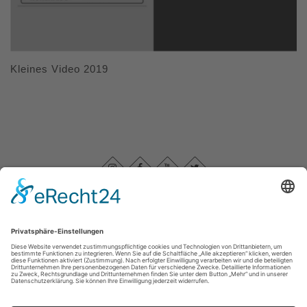
Kleines Video 2019
Impressum
|
Datenschutz
|
Barrierefreiheitserklärung
|
Haftungsausschluss
|
Kontakt
Sauerland-Höhenflug
Im Ohle 12
57392
Schmallenberg
T: +49 (0) 29 74 - 96 92 89 23
E: info@sauerland-hoehenflug.de