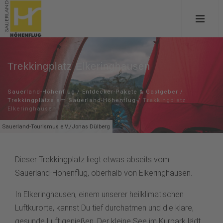
Trekkingplatz Elkeringhausen
Sauerland-Höhenflug
/
Entdecker-Pakete & Gastgeber
/
Trekkingplätze am Sauerland-Höhenflug
/
Trekkingplatz
Elkeringhausen
Sauerland-Tourismus e.V./Jonas Dülberg
Dieser Trekkingplatz liegt etwas abseits vom
Sauerland-Höhenflug, oberhalb von Elkeringhausen.
In Elkeringhausen, einem unserer heilklimatischen
Luftkurorte, kannst Du tief durchatmen und die klare,
gesunde Luft genießen. Der kleine See im Kurpark lädt