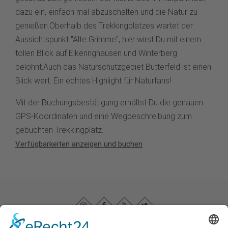
dazu ein, einfach mal abzuschalten und die Natur zu
genießen.Oberhalb des Trekkingplatzes wartet der
Aussichtspunkt "Alte Grimme", hier wirst Du mit einem
tollen Blick auf Elkeringhausen und Winterberg
belohnt.Auch das Naturschutzgebiet Butterfeld ist einen
Blick wert. Ein echtes Highlight für Naturfans!
Mit der Buchungsbestätigung erhältst Du die genauen
GPS-Koordinaten und eine Wegbeschreibung zum
gebuchten Trekkingplatz.
Verfügbarkeiten anzeigen und buche
n