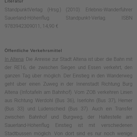
Literatur
beginnt der Sauerland-Höhenflug. Zu der Zeit haben die
StandpunktVerlag (Hrsg.) (2010): Erlebnis-Wanderführer
Brüder Adolf und Everhard die Burg auf dem Bergsporn des
Sauerland-Höhenflug. Standpunkt-Verlag. ISBN
Klusenberges errichtet. 1912 richtete Richard Schirrmann in
9783942309011, 14,90 €
die Burg die erste Jugendherberge ein. Diese erste
Weltjugendherbe lässt sich genau wie die Burg Altena selber
besichtigen.Direkt an der Burg Altena an den
Öffentliche Verkehrsmittel
Einstiegsportalen vor den mächtigen Burgmauern beginnt
In Altena
: Die Anreise zur Stadt Altena ist über die Bahn mit
der Sauerland-Höhenflug. Der Weg führt zuerst durch enge
der RE16, die zwischen Siegen und Essen verkehrt, den
Gässchen hinab in ein Seitental (bitte verpasse nicht den
ganzen Tag über möglich. Der Einstieg in den Wanderweg
Treppenabstieg zwischen den Häusern oberhalb der
geht über einen Zuweg in der Innenstadt Richtung Burg
Straßenüberquerung der L 698), bevor der Wanderweg auf
Altena (Infotafeln am Bahnhof). Vom ZOB verkehren Linien
der gegenüberliegenden Bergseite wieder ansteigt. Bei dem
aus Richtung Werdohl (Bus 36), Iserlohn (Bus 37), Hemer
Aufstieg bis Altena - Hegenscheid kann man schon mal in´s
(Bus 33) und Lüdenscheid (Bus 37). Auch ein Transfer
Schwitzen kommen! Eine Sitzgruppe lädt daher auf halbem
zwischen Bahnhof und Burgweg, der Haltestelle am
Weg zu einer Pause ein. Der Wanderabschnitt verläuft
Sauerland-Höhenflug Einstieg ist mit verschiedenen
parallel mit dem Drahthandelsweg, der von Lüdenscheid
Stadtbussen möglich. Von dort sind es nur noch wenige