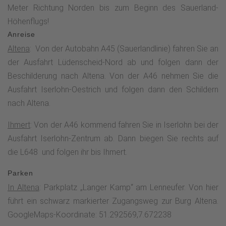
nach Iserlohn verläuft und mittels Tafeln über die Geschichte
Meter Richtung Norden bis zum Beginn des Sauerland-
der Eisengewinnung und der Drahtherstellung informiert.
Höhenflugs!
Unterwegs passierst Du den Bergrücken „Toter Mann“, der
Anreise
durch die Erschöpfung des dortigen Eisenvorkommens zu
Altena
: Von der Autobahn A45 (Sauerlandlinie) fahren Sie an
Beginn des 17. Jahrhunderts zu seinem Namen kam. Der
der Ausfahrt Lüdenscheid-Nord ab und folgen dann der
Aufstieg wird auf dem 473 m hohen Hegenscheid mit einer
Beschilderung nach Altena. Von der A46 nehmen Sie die
fantastischen Aussicht belohnt!Auf dem Hegenscheid
Ausfahrt Iserlohn-Oestrich und folgen dann den Schildern
befindet sich der Flugplatz des Luftsportvereins
nach Altena.
Hegenscheid, auf dem bei gutem Wetter Motorflugzeuge
Ihmert
: Von der A46 kommend fahren Sie in Iserlohn bei der
bis 2 Tonnen zu einem Rundflug starten. Der Höhenflug
Ausfahrt Iserlohn-Zentrum ab. Dann biegen Sie rechts auf
verläuft parallel zu dem Flugplatz, immer wieder mit
die L648 und folgen ihr bis Ihmert.
herrlichen Aussichten, dann über den Rüssenberg (434 m)
bis in das Dörfchen Ihmert und Elfenfohren, dessen
Parken
Geschichte bis in das Jahr 1813 zurückreicht. Sowohl auf
In Altena
: Parkplatz „Langer Kamp“ am Lenneufer. Von hier
dem Rüssenberg als auch auf dem Bergrücken „Auf dem
führt ein schwarz markierter Zugangsweg zur Burg Altena.
Giebel“ oberhalb von Dahle hat der Orkan Kyrill viele
GoogleMaps-Koordinate: 51.292569,7.672238
Freiflächen entstehen lassen, die neben Fernblicken gerade