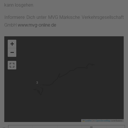
kann losgehen.
Informiere Dich unter MVG Märkische Verkehrsgesellschaft
GmbH
www.mvg-online.de
+
−
3
Leaflet
|
©
OpenStreetMap
contributors
493