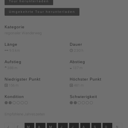
Tour herunterladen
Umgekehrte Tour herunterladen
Kategorie
regionaler Wanderweg
Länge
Dauer
9.5 km
2:30 h
Aufstieg
Abstieg
388 m
137 m
Niedrigster Punkt
Höchster Punkt
156 m
481 m
Kondition
Schwierigkeit
Empfohlene Jahreszeiten
J
F
M
A
M
J
J
A
S
O
N