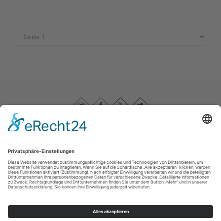
Impressum
|
Datenschutz
|
Barrierefreiheitserklärung
|
Haftungsausschluss
|
Kontakt
Sauerland-Höhenflug
Im Ohle 12
57392
Schmallenberg
T: +49 (0) 29 74 - 96 92 89 23
E: info@sauerland-hoehenflug.de
©
2026
Naturpark Sauerland Rothaargebirge e.V.