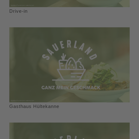
Teerstraße und verläuft mit dem faszinierenden
Drive-in
Panoramablick am Ortsrand von Windhausen entlang. Kurz
vor der Ortsmitte trifft der von Attendorn kommende Zuweg
auf den Hauptweg. Hier verlassen wir den Hauptweg und
laufen über den Zuweg talwärts bis zum Bahnhof von
Attendorn, wo die Tour endet.
Gasthaus Hültekanne