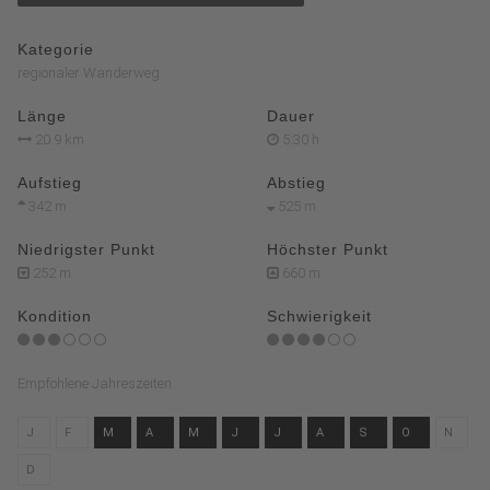
Kategorie
regionaler Wanderweg
Länge
Dauer
20.9 km
5:30 h
Aufstieg
Abstieg
342 m
525 m
Niedrigster Punkt
Höchster Punkt
252 m
660 m
Kondition
Schwierigkeit
Empfohlene Jahreszeiten
J
F
M
A
M
J
J
A
S
O
N
D