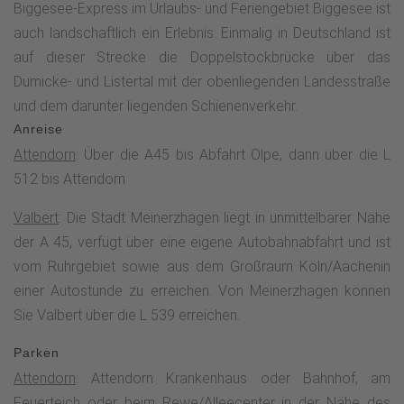
Biggesee-Express im Urlaubs- und Feriengebiet Biggesee ist
Hauptwegewart des Sauerländischen Gebirgsvereins
auch landschaftlich ein Erlebnis. Einmalig in Deutschland ist
benannt wurde. Von ihm hat man einen wunderbaren Blick
auf dieser Strecke die Doppelstockbrücke über das
weit über den Märkischen Kreis ins Siebengebirge und ins
Dumicke- und Listertal mit der obenliegenden Landesstraße
Münsterland hinein. Außerdem stehen auf der Nordhelle der
und dem darunter liegenden Schienenverkehr.
130 m hohe Sendeturm des WDR und ein kleinerer
Anreise
Fernmeldeturm der Bundeswehr. Auf dem in einem Kilometer
Attendorn
: Über die A45 bis Abfahrt Olpe, dann über die L
entfernten Waldberg findet man den 150 m hohen
512 bis Attendorn
Fernmeldeturm Ebbegebirge. Mit herrlichen Fernsichten
verlässt der Höhenflug den Gipfelbereich der Nordhelle und
Valbert
: Die Stadt Meinerzhagen liegt in unmittelbarer Nähe
verläuft steil hinab und biegt in das Tälchen des kleinen
der A 45, verfügt über eine eigene Autobahnabfahrt und ist
Flusses Erlmecke ab. Über einen herrlichen naturbelassenen
vom Ruhrgebiet sowie aus dem Großraum Köln/Aachenin
Pfad stößt er kurze Zeit später auf das Wegekreuz „Spinne“,
einer Autostunde zu erreichen. Von Meinerzhagen können
wo sich zahlreiche Wanderwege treffen, und die
Sie Valbert über die L 539 erreichen.
Schutzhütte zu einer kurzen Rast einlädt. Der Höhenflug führt
Parken
weiter – anfangs über einen schmalen Trampelpfad - über
Attendorn
: Attendorn Krankenhaus oder Bahnhof, am
die Rüenhardt (636 m), den höchsten Punkt von Attendorn,
Feuerteich oder beim Rewe/Alleecenter in der Nähe des