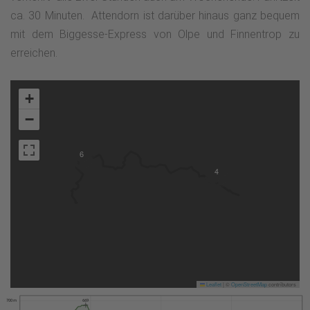
ca. 30 Minuten. Attendorn ist darüber hinaus ganz bequem
mit dem Biggesse-Express von Olpe und Finnentrop zu
erreichen.
+
−
6
4
Leaflet
|
©
OpenStreetMap
contributors
700 m
669