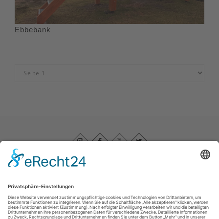
Ebbebank
Impressum
|
Datenschutz
|
Barrierefreiheitserklärung
|
Haftungsausschluss
|
Kontakt
Sauerland-Höhenflug
Im Ohle 12
57392
Schmallenberg