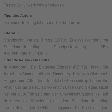
Nordhelle.Faszinierende und unberührte Natur bietet die
Festes Schuhwerk wird empfohlen
Überquerung des schmalen Holzsteges durch das
Tipp des Autors
Moorgebiet "Wilde Wiese". Das Naturschutzgebiet ist Teil
Ein neuer Holzsteg führt über die Ebbemoore
der Ebbemoore, welche aufgrund ihrer Seltenheit als FFH-
Gebiet ausgewiesen ist. In diesen Hang- und Quellmooren
Literatur
kommen viele seltene Tiere- und Pflanzenarten wie das
Standpunkt Verlag (Hrsg.) (2010): Erlebnis-Wanderführer
Torfmoos, Moosbeere, Moorlilie oder der Hochmoor-
Sauerland-Höhenflug. Standpunkt-Verlag. ISBN
Perlmutterfalter vor.Der Höhenflug verläuft nun stetig
9783942309011, 14,90 €
bergauf durch das wildromantische Naturschutzgebiet.
Öffentliche Verkehrsmittel
Unterhalb der Nordhelle trifft der Weg auf einen über 250
In Attendorn
: Der Biggesee-Express (RB 92) bringt Sie
Jahre alten Markenbaum. Die knorrige Rotbuche diente als
täglich im Stundentakt von Finnentrop bzw. von Olpe nach
Grenzbaum, die die Grenze der Herscheider Mark
Heggen und Attendorn. Im Bahnhof Finnentrop haben Sie
markierte.Der Sauerland-Höhenflug erreicht über einen
Anschluss an die RE 16 von/nach Essen und Siegen. Nicht
naturbelassenen Pfad die Nordhelle. Mit 663 m ü. NN ist sie
nur die gute Taktzeit und der Umweltschutzgedanke lädt
der höchste Berg im Ebbegebirge. Neben einer
dazu ein, die Wanderung auf dem Sauerland-Höhenflug
Wandergaststätte steht der Robert-Kolb-Turm auf dem
komplett mit dem ÖPNV zu beginnen. Die Fahrt mit dem
Gipfel, der 1913 errichtet und nach dem damaligen