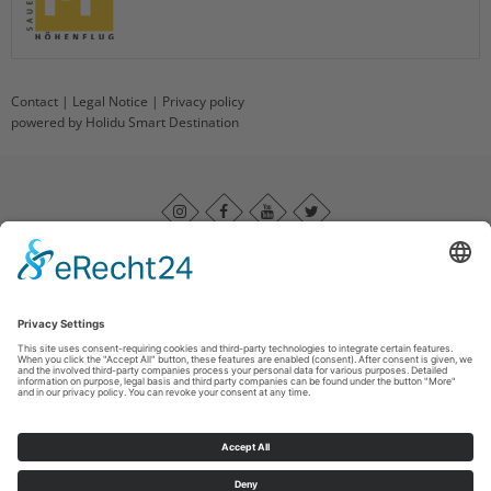
Contact
|
Legal Notice
|
Privacy policy
powered by Holidu Smart Destination
Impressum
|
Datenschutz
|
Barrierefreiheitserklärung
|
Haftungsausschluss
|
Kontakt
Sauerland-Höhenflug
Im Ohle 12
57392
Schmallenberg
T: +49 (0) 29 74 - 96 92 89 23
E: info@sauerland-hoehenflug.de
©
2026
Naturpark Sauerland Rothaargebirge e.V.