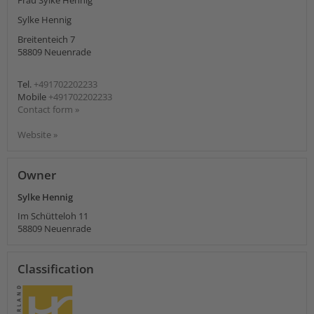
Frau Sylke Hennig
Sylke Hennig
Breitenteich 7
58809
Neuenrade
Tel.
+491702202233
Mobile
+491702202233
Contact form »
Website »
Owner
Sylke Hennig
Im Schütteloh 11
58809
Neuenrade
Classification