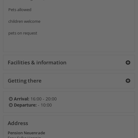
Pets allowed
children welcome
pets on request
Facilities & information
Getting there
Arrival:
16:00 - 20:00
Departure:
- 10:00
Address
Pension Neuenrade