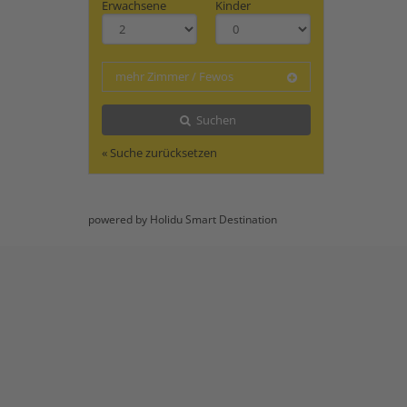
Erwachsene
Kinder
mehr Zimmer / Fewos
Suchen
« Suche zurücksetzen
powered by Holidu Smart Destination