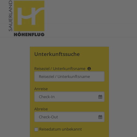
Unterkunftssuche
Reiseziel / Unterkunftsname
Type 2 or
more
characters
Anreise
for
results.
Abreise
Reisedatum unbekannt