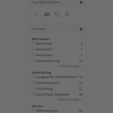
Top-Eigenschaften
keine weiteren Treffer
Wellnessangebote
keine weiteren Treffer
keine weiteren
Treffer
Kriterien
Betriebsart
Bauernhof
5
Feriendorf
1
Ferienhaus
1
Ferienwohnung
12
mehr anzeigen »
Ausstattung
Geeignet für Rollstuhlfahrer
10
Konferenzraum
22
Lift/Aufzug
12
Rauchfreier Gastgeber
44
mehr anzeigen »
Service
Abholung vom
23