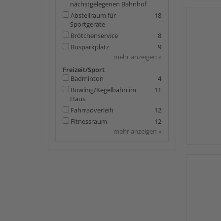
nächstgelegenen Bahnhof
Abstellraum für
18
Sportgeräte
Brötchenservice
8
Busparkplatz
9
mehr anzeigen »
Freizeit/Sport
Badminton
4
Bowling/Kegelbahn im
11
Haus
Fahrradverleih
12
Fitnessraum
12
mehr anzeigen »