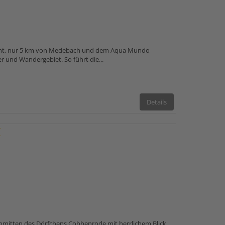
cht, nur 5 km von Medebach und dem Aqua Mundo
ker und Wandergebiet. So führt die...
Details
"Inmitten des Dörfchens Cobbenrode mit herrlichem Blick