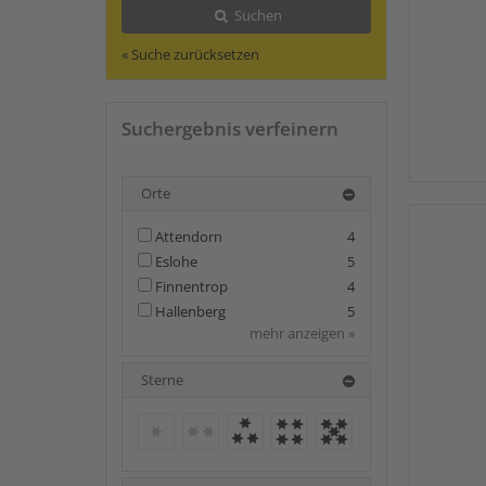
Suchen
« Suche zurücksetzen
Suchergebnis verfeinern
Orte
Attendorn
4
Eslohe
5
Finnentrop
4
Hallenberg
5
mehr anzeigen »
Sterne
keine weiteren Treffer
keine weiteren Treffer
3 Sterne
4 Sterne
5 Sterne