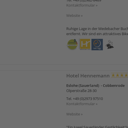
Tel.
+49 (0)2982-8489
Kontaktformular »
Website »
Ruhige Lage in der Medebacher Bu
entfernt. Wir sind ein attraktives Bi
Hotel Hennemann
Eslohe (Sauerland) - Cobbenrode
Olperstraße 28-30
Tel.
+49 (0)2973 97510
Kontaktformular »
Website »
"Ein Juwel Sauerländer Gastlichkeit