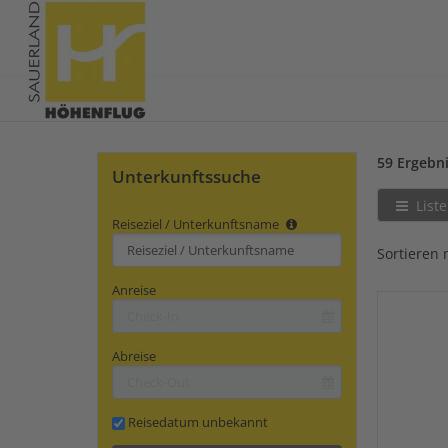
59 Ergebn
Unterkunftssuche
Liste
Reiseziel / Unterkunftsname
Type 2 or
Sortieren 
more
characters
Anreise
for
results.
Abreise
Reisedatum unbekannt