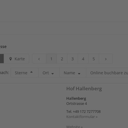
isse
Karte
1
2
3
4
5
nach:
Sterne
Ort
Name
Online buchbare zu
Hof Hallenberg
Hallenberg
Ortstrasse 4
Tel.
+49 172 7277708
Kontaktformular »
Website »