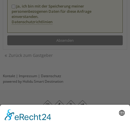
Ja, ich bin mit der Speicherung meiner
personenbezogenen Daten für diese Anfrage
einverstanden.
Datenschutzrichtlinien
Zurück zum Gastgeber
Kontakt
|
Impressum
|
Datenschutz
powered by Holidu Smart Destination
Impressum
|
Datenschutz
|
Barrierefreiheitserklärung
|
Haftungsausschluss
|