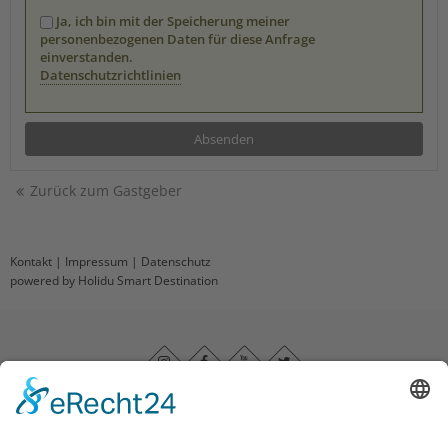
Ja, ich bin mit der Speicherung meiner
personenbezogenen Daten für diese Anfrage
einverstanden.
Datenschutzrichtlinien
Zurück zum Gastgeber
Kontakt
|
Impressum
|
Datenschutz
powered by Holidu Smart Destination
Impressum
|
Datenschutz
|
Barrierefreiheitserklärung
|
Haftungsausschluss
|