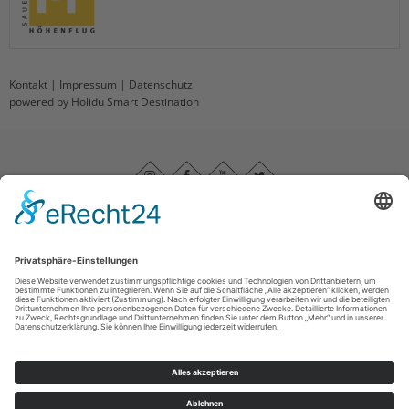
Kontakt
|
Impressum
|
Datenschutz
powered by Holidu Smart Destination
Impressum
|
Datenschutz
|
Barrierefreiheitserklärung
|
Haftungsausschluss
|
Kontakt
Sauerland-Höhenflug
Im Ohle 12
57392
Schmallenberg
T: +49 (0) 29 74 - 96 92 89 23
E: info@sauerland-hoehenflug.de
©
2026
Naturpark Sauerland Rothaargebirge e.V.