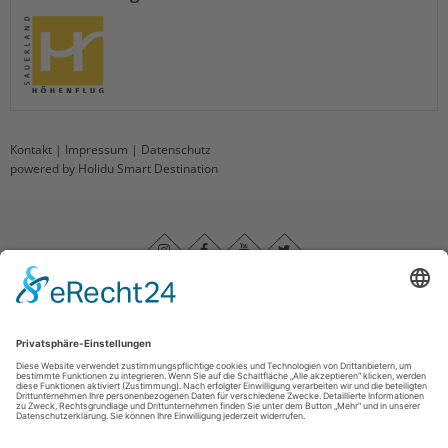
Kontakt
|
Impressum
|
Datenschutz
powered by Holidu Smart Destination
Impressum
|
Datenschutz
|
Barrierefreiheitserklärung
|
Haftungsausschluss
|
Kontakt
Sauerland-Höhenflug
Im Ohle 12
57392
Schmallenberg
T: +49 (0) 29 74 - 96 92 89 23
E: info@sauerland-hoehenflug.de