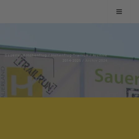
Sauerland-Höhenflug
/
Höhenflug-Trailrun
/
Archive
2014-2025
/
Archiv 2024