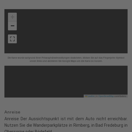
+
−
Die Karte wurde aufgrund Ihrer Privatsphäreeinstellungen deaktiviert, klicken Sie auf das Fingerprint Symbol
unten links und aktivieren Sie Google Maps um die Karte zu nutzen.
Leaflet
|
©
OpenStreetMap
contributors
Anreise
Anreise Der Aussichtspunkt ist mit dem Auto nicht erreichbar.
Nutzen Sie die Wanderparkplätze in Rimberg, in Bad Fredeburg in
Obersorpe oder Bödefeld.