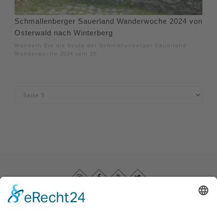
Schmallenberger Sauerland Wanderwoche 2024 von
Osterwald nach Winterberg
Wandern Sie die Route der Schmallenberger Sauerland
Wanderwoche 2024 vom 25.
Impressum
|
Datenschutz
|
Barrierefreiheitserklärung
|