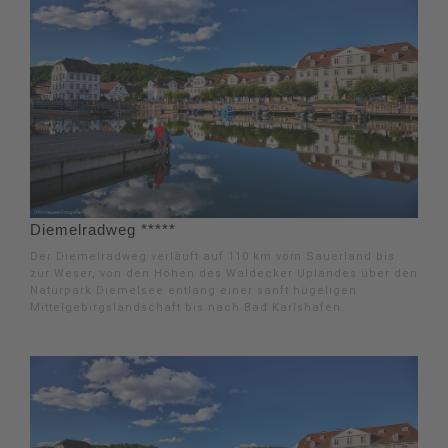
Diemelradweg *****
Der Diemelradweg verläuft auf 110 km vom Sauerland bis
zur Weser, von den Höhen des Waldecker Uplandes über den
Naturpark Diemelsee entlang einer sanft hügeligen
Mittelgebirgslandschaft bis nach Bad Karlshafen.