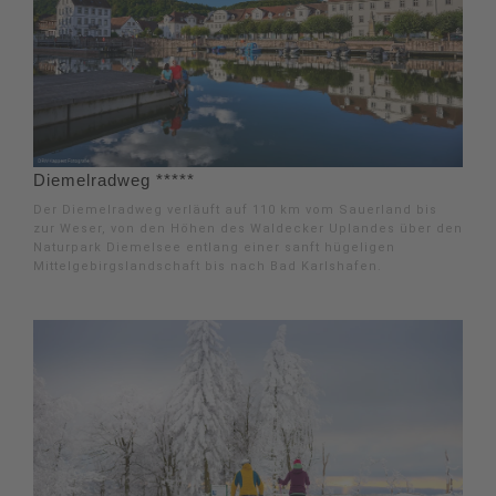
Diemelradweg *****
Der Diemelradweg verläuft auf 110 km vom Sauerland bis
zur Weser, von den Höhen des Waldecker Uplandes über den
Naturpark Diemelsee entlang einer sanft hügeligen
Mittelgebirgslandschaft bis nach Bad Karlshafen.