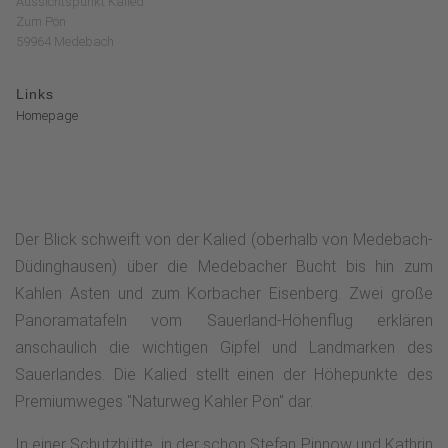
Aussichtspunkt Kalied
Zum Pön
59964 Medebach
Links
Homepage
Der Blick schweift von der Kalied (oberhalb von Medebach-
Düdinghausen) über die Medebacher Bucht bis hin zum
Kahlen Asten und zum Korbacher Eisenberg. Zwei große
Panoramatafeln vom Sauerland-Höhenflug erklären
anschaulich die wichtigen Gipfel und Landmarken des
Sauerlandes. Die Kalied stellt einen der Höhepunkte des
Premiumweges "Naturweg Kahler Pön" dar.
In einer Schutzhütte, in der schon Stefan Pinnow und Kathrin