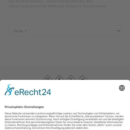
Der Diemelradweg – Familienfreundliche und
abwechslungsreiche Radroute mitten in Deutschland
Impressum
|
Datenschutz
|
Barrierefreiheitserklärung
|
Haftungsausschluss
|
Kontakt
Sauerland-Höhenflug
Im Ohle 12
57392
Schmallenberg