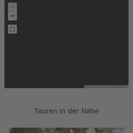
+
−
Leaflet
|
©
OpenStreetMap
contributors
Touren in der Nähe