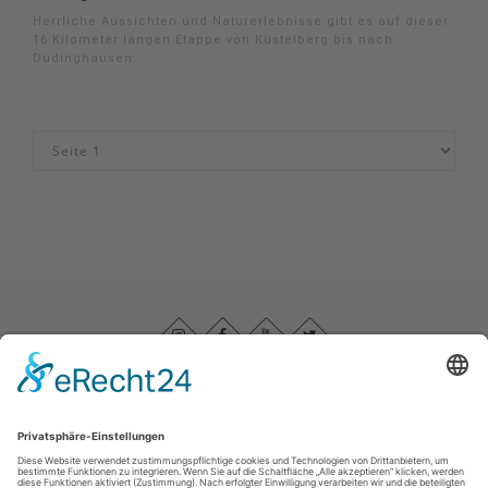
Herrliche Aussichten und Naturerlebnisse gibt es auf dieser
16 Kilometer langen Etappe von Küstelberg bis nach
Düdinghausen.
Impressum
|
Datenschutz
|
Barrierefreiheitserklärung
|
Haftungsausschluss
|
Kontakt