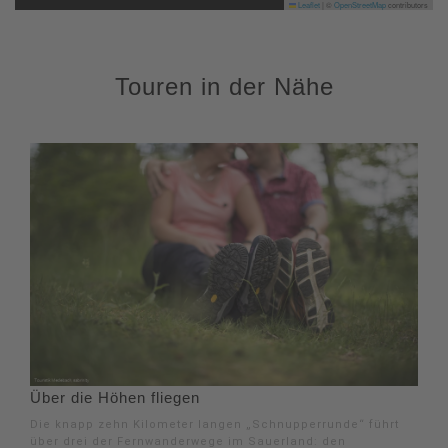
Leaflet
|
©
OpenStreetMap
contributors
Touren in der Nähe
Über die Höhen fliegen
Die knapp zehn Kilometer langen „Schnupperrunde“ führt
über drei der Fernwanderwege im Sauerland: den