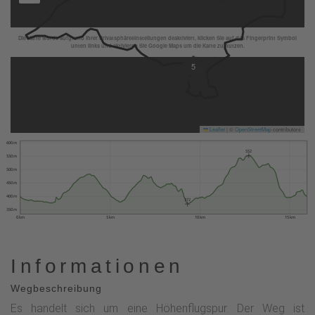
Die Karte wurde aufgrund Ihrer Privatsphäreeinstellungen deaktiviert, klicken Sie auf das Fingerprint Symbol
unten links und aktivieren Sie Google Maps um die Karte zu nutzen.
5
Leaflet
|
©
OpenStreetMap
contributors
600 m
552
550 m
500 m
450 m
400 m
372
350 m
0 km
5 km
10 km
15 km
Informationen
Wegbeschreibung
Es handelt sich um eine Höhenflugspur. Der Weg ist