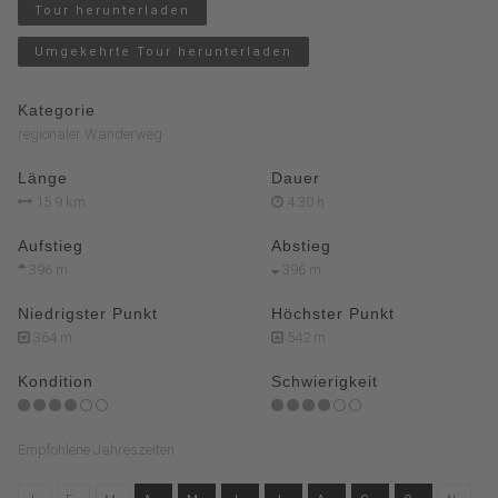
Tour herunterladen
Umgekehrte Tour herunterladen
Kategorie
regionaler Wanderweg
Länge
Dauer
15.9 km
4:30 h
Aufstieg
Abstieg
396 m
396 m
Niedrigster Punkt
Höchster Punkt
364 m
542 m
Kondition
Schwierigkeit
Empfohlene Jahreszeiten