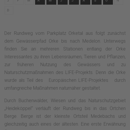
J
F
M
A
M
J
J
A
S
O
N
D
Der Rundweg vom Parkplatz Orketal aus folgt zunächst
dem Gewässerpfad Orke bis nach Medelon. Unterwegs
finden Sie an mehreren Stationen entlang der Orke
Interessantes zu ihren Lebensräumen, Tieren und Pflanzen,
zur früheren Nutzung des Gewässers und zu
Naturschutzmaßnahmen des LIFE-Projekts. Denn die Orke
wurde als Teil des Europäischen LIFE-Projektes durch
umfangreiche Maßnahmen naturnäher gestaltet.
Durch Buchenwälder, Wiesen und das Naturschutzgebiet
„Heideköppel“ verläuft der Rundweg bis in das Örtchen
Berge. Berge ist der kleinste Ortsteil Medebachs und
gleichzeitig auch eines der ältesten. Eine erste Erwähnung