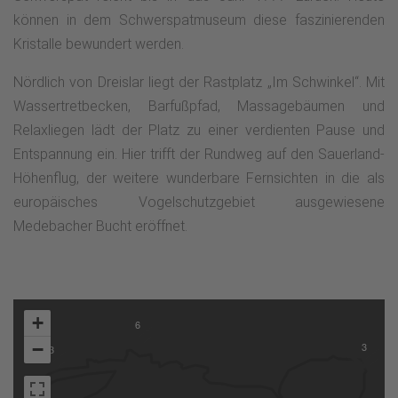
können in dem Schwerspatmuseum diese faszinierenden
Kristalle bewundert werden.
Nördlich von Dreislar liegt der Rastplatz „Im Schwinkel“. Mit
Wassertretbecken, Barfußpfad, Massagebäumen und
Relaxliegen lädt der Platz zu einer verdienten Pause und
Entspannung ein. Hier trifft der Rundweg auf den Sauerland-
Höhenflug, der weitere wunderbare Fernsichten in die als
europäisches Vogelschutzgebiet ausgewiesene
Medebacher Bucht eröffnet.
+
6
−
3
3