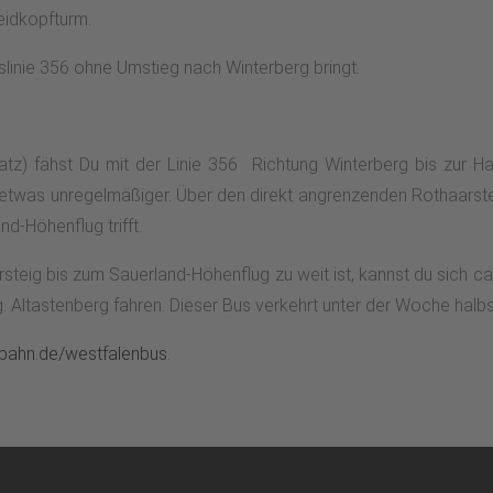
eidkopfturm.
uslinie 356 ohne Umstieg nach Winterberg bringt.
atz) fähst Du mit der Linie 356 Richtung Winterberg bis zur Halt
twas unregelmäßiger. Über den direkt angrenzenden Rothaarst
d-Höhenflug trifft.
rsteig bis zum Sauerland-Höhenflug zu weit ist, kannst du sich ca
. Altastenberg fahren. Dieser Bus verkehrt unter der Woche ha
ahn.de/westfalenbus
.