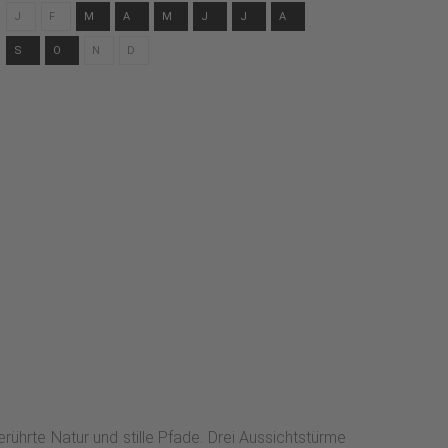
J
F
M
A
M
J
J
A
S
O
N
D
ührte Natur und stille Pfade. Drei Aussichtstürme