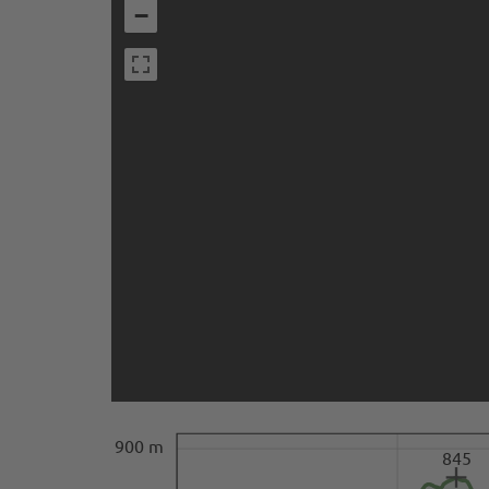
−
900 m
845