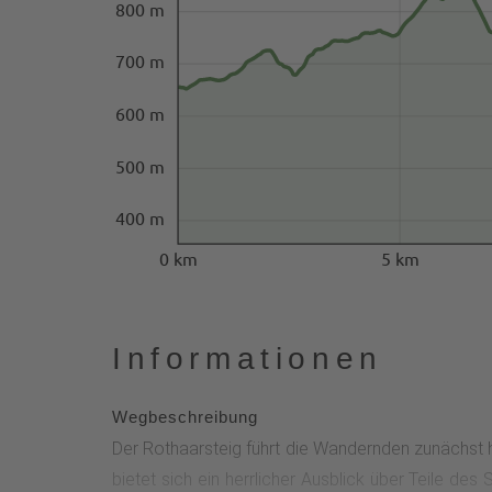
800 m
700 m
600 m
500 m
400 m
0 km
5 km
Informationen
Wegbeschreibung
Der Rothaarsteig führt die Wandernden zunächst h
bietet sich ein herrlicher Ausblick über Teile d