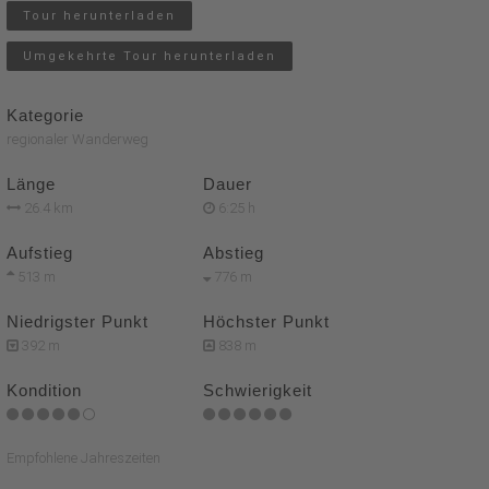
Tour herunterladen
Umgekehrte Tour herunterladen
Kategorie
regionaler Wanderweg
Länge
Dauer
26.4 km
6:25 h
Aufstieg
Abstieg
513 m
776 m
Niedrigster Punkt
Höchster Punkt
392 m
838 m
Kondition
Schwierigkeit
Empfohlene Jahreszeiten