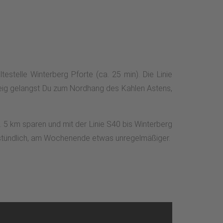
estelle Winterberg Pforte (ca. 25 min). Die Linie
eig gelangst Du zum Nordhang des Kahlen Astens,
. 5 km sparen und mit der Linie S40 bis Winterberg
lbstündlich, am Wochenende etwas unregelmäßiger.