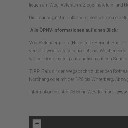
liegen am Weg: Astenturm, Ziegenhelleturm und H
Die Tour beginnt in Hallenberg, von wo dich die B
Alle ÖPNV-Informationen auf einen Blick:
Von Hallenberg aus (Haltestelle Heinrich-Hugo-Pl
verkehrt wochentags stündlich, am Wochenende e
wo der Rothaarsteig automatisch auf den Sauerlan
TIPP
: Falls dir der Wegabschnitt über den Rothaa
Nordhang oder mit der R28 bis Winterberg, Abzwg
Informationen unter DB Bahn Westfalenbus:
www.b
+