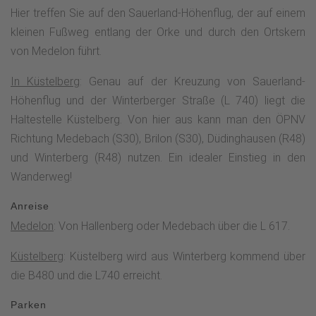
Schmetterlinge. Einen Blick in die Erdgeschichte erlaubt der
Hier treffen Sie auf den Sauerland-Höhenflug, der auf einem
geologische Aufschluss im alten Steinbruch, der einen Teil
kleinen Fußweg entlang der Orke und durch den Ortskern
der Geo-Erlebnisroute Medebach-Hallenberg
von Medelon führt.
bildet.Nachdem das Orketal durchwandert ist beginnt der
In Küstelberg
: Genau auf der Kreuzung von Sauerland-
Anstieg hinaus aus der Medebacher Bucht hinauf ins
Höhenflug und der Winterberger Straße (L 740) liegt die
Rothaargebirge. In gerade einmal drei Kilometern
Haltestelle Küstelberg. Von hier aus kann man den ÖPNV
überwindet der Sauerland-Höhenflug über 300 Höhenmeter.
Richtung Medebach (S30), Brilon (S30), Düdinghausen (R48)
Bei dem Aufstieg durchwanderst Du das Waldreservat
und Winterberg (R48) nutzen. Ein idealer Einstieg in den
Glindfeld, ein unter Naturschutz stehendes großflächiges
Wanderweg!
Waldgebiet mit wunderbaren Buchenwäldern
unterschiedlichen Alters.Auf dem Rösberg mit 781 m ü. NN,
Anreise
dem höchsten Punkt dieser Etappe, wird der Anstieg mit
Medelon
: Von Hallenberg oder Medebach über die L 617.
einer herrlichen Panoramaaussicht über Elkeringhausen bis
zum Kahlen Asten und dem Hunau-Turm belohnt. Der nahe
Küstelberg
: Küstelberg wird aus Winterberg kommend über
dem Aussichtspunkt zu findende Stutzstein erinnert an die
die B480 und die L740 erreicht.
typischen sauerländischen Schnadegängen, bei denen die
Parken
Grenzen nachhaltig und bewusst kennen gelernt werden.Nun