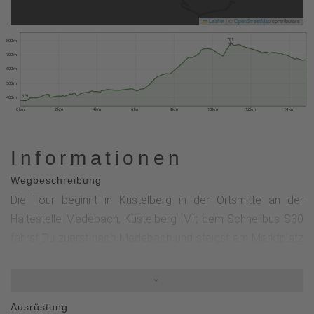
Leaflet
|
©
OpenStreetMap
contributors
781
800 m
700 m
600 m
500 m
379
400 m
0 km
2 km
4 km
6 km
8 km
10 km
12 km
14 km
Informationen
Wegbeschreibung
Die Tour beginnt in Küstelberg in der Ortsmitte an der
Haltestelle Medebach, Küstelberg. Mit dem Schnellbus S30
fährst Du zuerst nach Medebach und steigst am Marktplatz
in die Linie 361 in Richtung Hallenberg um. Die Haltestelle
Medebach, Medelon liegt an der Orkestraße (L 617). Um auf
den Sauerland-Höhenflug zu stoßen, folgst Du der
Ausrüstung
Orkestraße wenige Meter in Richtung Ortsmitte und biegst