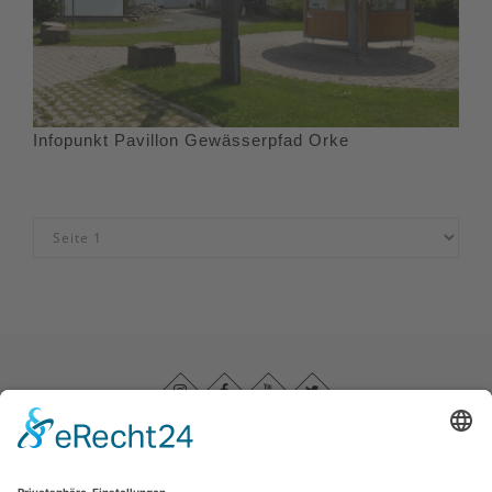
Infopunkt Pavillon Gewässerpfad Orke
Impressum
|
Datenschutz
|
Barrierefreiheitserklärung
|