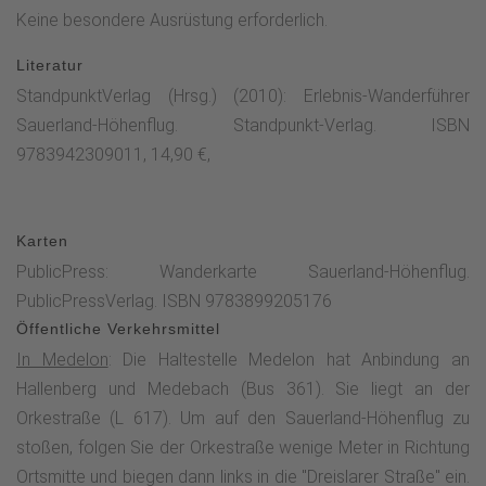
Keine besondere Ausrüstung erforderlich.
dann links in die "Dreislarer Straße" ein. Hier triffst Du auf den
Sauerland-Höhenflug, der auf einem kleinen Fußweg entlang
Literatur
der Orke und durch den Ortskern von Medelon führt. Die
StandpunktVerlag (Hrsg.) (2010): Erlebnis-Wanderführer
Etappe beginnt in Medelon an der Orkestraße nahe der
Sauerland-Höhenflug. Standpunkt-Verlag. ISBN
Pfarrkirche St. Engelbert. Von hier führt der Sauerland-
9783942309011, 14,90 €,
Höhenflug durch das malerische Orketal, wo sich der Fluss
in zahlreichen Mäandern dahin schlängelt und mit seinem
natürlichen Gewässerverlauf einen natürlichen Lebensraum
Karten
für seltene Tiere und Pflanzen bildet. Hier kommt zum
PublicPress: Wanderkarte Sauerland-Höhenflug.
Beispiel der Eisvogel oder die Wasseramsel vor. Die Orke
PublicPressVerlag. ISBN 9783899205176
wird bei der Wanderung zweimal überquert. Das Orketal
Öffentliche Verkehrsmittel
besticht durch seine weitläufigen, offenen Wiesen, die links
In Medelon
: Die Haltestelle Medelon hat Anbindung an
und rechts von Wäldern eingerahmt werden. Mit den
Hallenberg und Medebach (Bus 361). Sie liegt an der
blühenden Wiesen ist das Orketal Teil des FFH-Gebietes
Orkestraße (L 617). Um auf den Sauerland-Höhenflug zu
Medebacher Bucht. So finden sich gerade in den
stoßen, folgen Sie der Orkestraße wenige Meter in Richtung
Wiesentälern des angrenzenden Bärbecketals viele seltene
Ortsmitte und biegen dann links in die "Dreislarer Straße" ein.