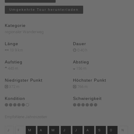
Umgekehrte Tour herunterladen
Kategorie
regionaler Wanderweg
Länge
Dauer
13.9 km
0:40 h
Aufstieg
Abstieg
445 m
156 m
Niedrigster Punkt
Höchster Punkt
372 m
766 m
Kondition
Schwierigkeit
Empfohlene Jahreszeiten
J
F
M
A
M
J
J
A
S
O
N