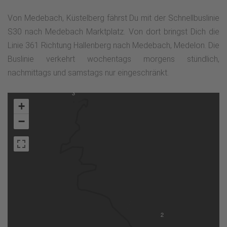
Von Medebach, Küstelberg fährst Du mit der Schnellbuslinie
S30 nach Medebach Marktplatz. Von dort bringst Dich die
Linie 361 Richtung Hallenberg nach Medebach, Medelon. Die
Buslinie verkehrt wochentags morgens stündlich,
nachmittags und samstags nur eingeschränkt.
3
+
−
2