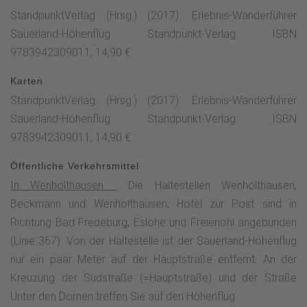
herrlichen Buchenwald trifft man auf das hoch über Bad
StandpunktVerlag (Hrsg.) (2017): Erlebnis-Wanderführer
Fredeburg ragende Schützenkreuz. Während ein
Sauerland-Höhenflug. Standpunkt-Verlag. ISBN
Zugangsweg geradeaus nach Rimberg führt, biegt der
9783942309011, 14,90 €
Sauerland-Höhenflug rechts ab und verläuft durch einen
steilen Hohlweg zum Waldlehrpfad und zur kleinen Kapelle
Karten
am Buchhagen hinab. Über einen Kreuzweg geht es weiter
StandpunktVerlag (Hrsg.) (2017): Erlebnis-Wanderführer
hinunter bis nach Bad Fredeburg. ] Dieser malerische
Sauerland-Höhenflug. Standpunkt-Verlag. ISBN
Heilkurort am Fuß der Hunau liegt in einer der waldreichsten
9783942309011, 14,90 €
Regionen Deutschlands. Sehenswert sind die vielen mit
Öffentliche Verkehrsmittel
Schiefer gedeckten Fachwerkhäuser im Ortszentrum und
In Wenholthausen:
Die Haltestellen Wenholthausen,
das Gerichtsmuseum, in dem Requisiten aus der
Beckmann und Wenholthausen, Hotel zur Post sind in
jahrhundertelangen Justizgeschichte ausgestellt sind. Die
Richtung Bad Fredeburg, Eslohe und Freienohl angebunden
Etappe endet an der Hauptstraße L 776. Von der
(Linie 367). Von der Haltestelle ist der Sauerland-Höhenflug
Bushaltestelle Sparkasse besteht eine Busverbindung
nur ein paar Meter auf der Hauptstraße entfernt. An der
zurück nach Wenholthausen.
Kreuzung der Südstraße (=Hauptstraße) und der Straße
Unter den Dornen treffen Sie auf den Höhenflug.