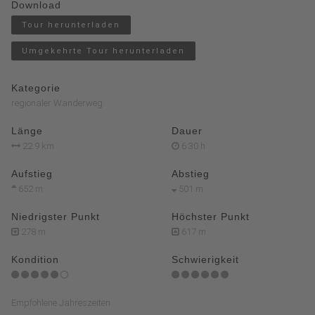
Download
Tour herunterladen
Umgekehrte Tour herunterladen
Kategorie
regionaler Wanderweg
Länge
Dauer
22.9 km
6:30 h
Aufstieg
Abstieg
652 m
501 m
Niedrigster Punkt
Höchster Punkt
278 m
617 m
Kondition
Schwierigkeit
Empfohlene Jahreszeiten