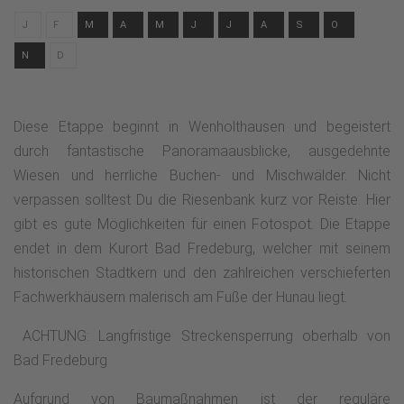
J
F
M
A
M
J
J
A
S
O
N
D
Diese Etappe beginnt in Wenholthausen und begeistert
durch fantastische Panoramaausblicke, ausgedehnte
Wiesen und herrliche Buchen- und Mischwälder. Nicht
verpassen solltest Du die Riesenbank kurz vor Reiste. Hier
gibt es gute Möglichkeiten für einen Fotospot. Die Etappe
endet in dem Kurort Bad Fredeburg, welcher mit seinem
historischen Stadtkern und den zahlreichen verschieferten
Fachwerkhäusern malerisch am Fuße der Hunau liegt.
ACHTUNG: Langfristige Streckensperrung oberhalb von
Bad Fredeburg
Aufgrund von Baumaßnahmen ist der reguläre