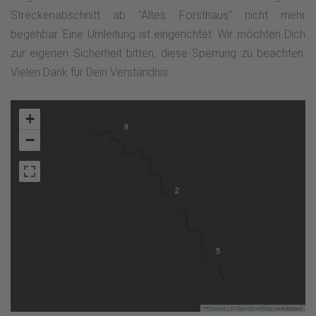
Streckenabschnitt ab "Altes Forsthaus" nicht mehr
begehbar. Eine Umleitung ist eingerichtet. Wir möchten Dich
zur eigenen Sicherheit bitten, diese Sperrung zu beachten.
Vielen Dank für Dein Verständnis.
+
9
−
2
5
Leaflet
|
©
OpenStreetMap
contributors