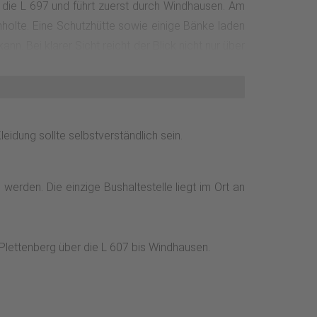
 die L 697 und führt zuerst durch Windhausen. Am
holte. Eine Schutzhütte sowie einige Bänke laden
n. Bei klarer Sicht reicht der Blick nicht nur über
e. Eine große Panoramatafel informiert über die
Schutzhütte Vierkreuze, wo zahlreiche Wanderwege
öhenflug und biegen scharf links ab auf den nicht
bigenholte. Über den Sauerland-Höhenflug geht es
dung sollte selbstverständlich sein.
, der breiten Wege und der offenen Flächen ist er
erden. Die einzige Bushaltestelle liegt im Ort an
g Plettenberg über die L 607 bis Windhausen.