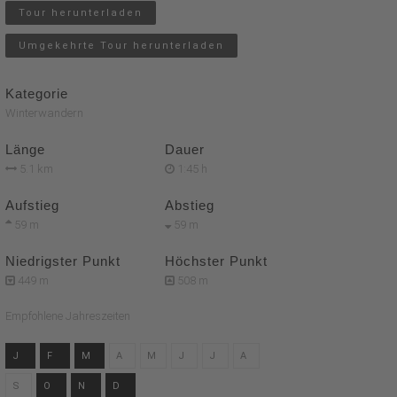
Tour herunterladen
Umgekehrte Tour herunterladen
Kategorie
Winterwandern
Länge
Dauer
5.1 km
1:45 h
Aufstieg
Abstieg
59 m
59 m
Niedrigster Punkt
Höchster Punkt
449 m
508 m
Empfohlene Jahreszeiten
J
F
M
A
M
J
J
A
S
O
N
D