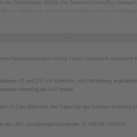
n der Plettenberger Straße. Der Sauerland-Höhenflug überquert
rhalb von Windhausen auf den Panoramaaussichtspunkt Rehbigen
erbare Blick über das Land der tausend Berge genossen werden kan
n Bracht, sondern bis zum Hunauturm und bis zum Rothaargebirg
führt über den Panoramaweg und durch Kyrill-Flächen bis zur 
den Märkischen Kreis reicht. Hier verlassen wir den Sauerland-H
n parallel zum Sauerland-Höhenflug zurück bis zum Rastplatz Reh
ines Handys besonders wichtig. Festes Schuhwerk und warme Klei
ird im Winter nicht geräumt. Aufgrund der hohen Frequentierung
gut zu gehen.
uslinien 70 und 270 von Attendorn und Plettenberg angefahren w
auerland-Höhenflug die L697 kreuzt.
 die L 512 bis Attendorn. Hier folgen Sie den Schildern in Richtun
t an der L697; GoogleMaps-Koordinate: 51.145328,7.863024