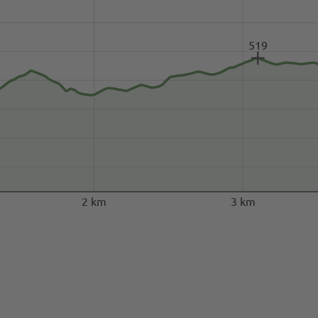
519
2 km
3 km