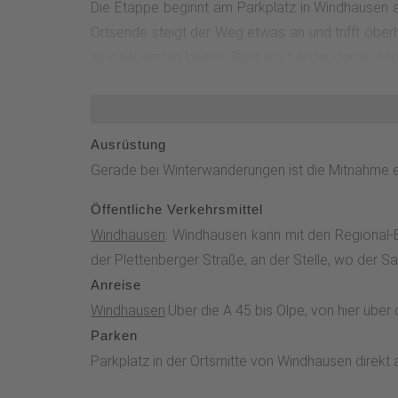
Die Etappe beginnt am Parkplatz in Windhausen a
Ortsende steigt der Weg etwas an und trifft obe
zu einer ersten kleinen Rast ein, bei der der wund
Attendorn, der Burg Schnellenberg und der Hohe
Gipfel des Sauerlandes.Der Sauerland-Höhenflug 
aufeinandertreffen und der Blick weit hinein in 
Ausrüstung
markierten Forstweg. Dieser führt in einem Boge
Gerade bei Winterwanderungen ist die Mitnahme e
wieder zurück zum Parkplatz Windhausen.Der Weg w
aber auch bei höheren Schneelagen in der Regel 
Öffentliche Verkehrsmittel
Windhausen
: Windhausen kann mit den Regional-B
der Plettenberger Straße, an der Stelle, wo der S
Anreise
Windhausen
:Über die A 45 bis Olpe, von hier über
Parken
Parkplatz in der Ortsmitte von Windhausen direk