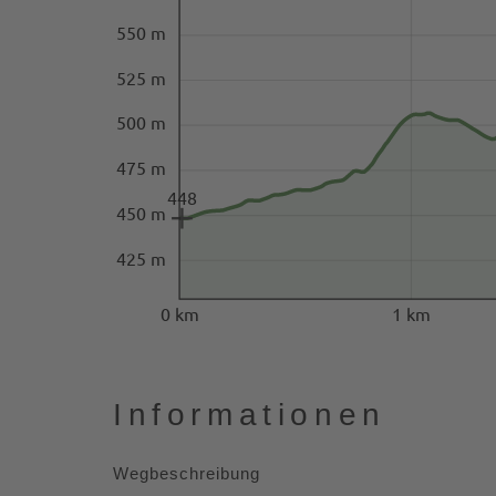
550 m
525 m
500 m
475 m
448
450 m
425 m
0 km
1 km
Informationen
Wegbeschreibung