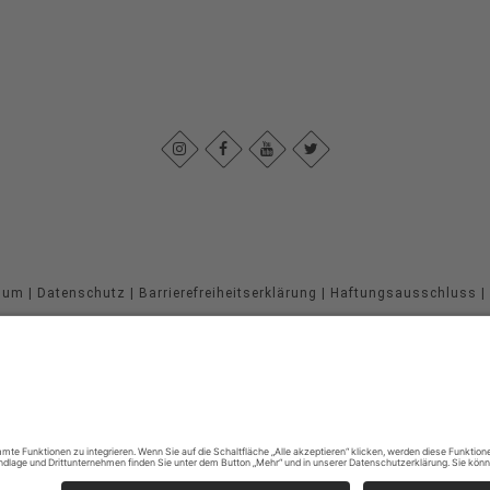
sum
|
Datenschutz
|
Barrierefreiheitserklärung
|
Haftungsausschluss
|
Sauerland-Höhenflug
Im Ohle 12
57392
Schmallenberg
T: +49 (0) 29 74 - 96 92 89 23
E: info@sauerland-hoehenflug.de
©
2026
Naturpark Sauerland Rothaargebirge e.V.
Cookie-Einstellungen