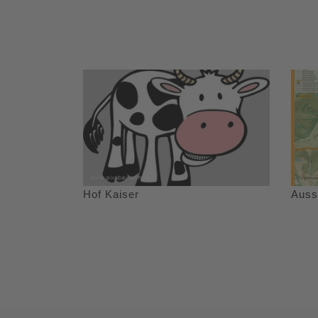
Hof Kaiser
Auss