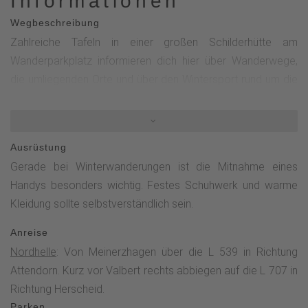
Informationen
Wegbeschreibung
Zahlreiche Tafeln in einer großen Schilderhütte am
Wanderparkplatz informieren dich hier über Wanderwege,
die umliegenden Orte und über den Wintersport rund um die
Nordhelle. Vom Parkplatz gehst du ein Stück zurück in
Richtung L 707 und biegst dann links ab auf den Wanderweg
A2. Dieser sogenannte „Alte Valberter Skiweg“ führt durch
Ausrüstung
Wälder talwärts in Richtung Valbert. Der A2 trifft ganz
Gerade bei Winterwanderungen ist die Mitnahme eines
automatisch auf den Sauerland-Höhenflug. Beide
Handys besonders wichtig. Festes Schuhwerk und warme
Wanderwege führen parallel wieder hinauf zur Nordhelle.Der
Kleidung sollte selbstverständlich sein.
Weg führt durch faszinierende und unberührte Natur bei der
Überquerung des schmalen Holzstegs durch das
Anreise
Moorgebiet „Wilde Wiese“. Das Naturschutzgebiet ist Teil
Nordhelle
: Von Meinerzhagen über die L 539 in Richtung
der Ebbemoore, die aufgrund ihrer Seltenheit als FFH-Gebiet
Attendorn. Kurz vor Valbert rechts abbiegen auf die L 707 in
ausgewiesen sind. In diesen Hang- und Quellmooren
Richtung Herscheid.
kommen viele seltene Tier- und Pflanzenarten wie das
Parken