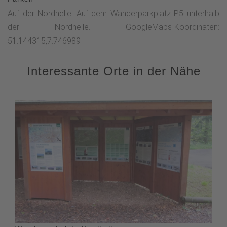
Torfmoos, die Moosbeere, die Moorlilie oder der
Auf der Nordhelle
:
Auf dem Wanderparkplatz P5 unterhalb
Hochmoor-Perlmutterfalter vor.Der Höhenflug verläuft
der Nordhelle. GoogleMaps-Koordinaten:
weiter stetig bergauf durch das wildromantische
51.144315,7.746989
Naturschutzgebiet. Unterhalb der Nordhelle triffst du auf
einen über 250 Jahre alten Markenbaum. Die knorrige
Interessante Orte in der Nähe
Rotbuche diente als Grenzbaum und markierte die Grenze
der Herscheider Mark. Hier hast du nun die Möglichkeit, über
den A2 direkt zurück zum Parkplatz zu wandern, oder du
folgst dem Sauerland-Höhenflug weiter hinauf zur Nordhelle.
Mit 663 m ü. NN ist sie der höchste Berg im Ebbegebirge.
Neben einer Wandergaststätte steht der Robert-Kolb-Turm
auf dem Gipfel, der 1913 errichtet und nach dem damaligen
Hauptwegewart des Sauerländischen Gebirgsvereins
benannt wurde. Von ihm hast du einen wunderbaren Blick
weit über den Märkischen Kreis. Ebenfalls auf der Nordhelle
steht der 130 m hohe Sendeturm des WDR. Nach einer