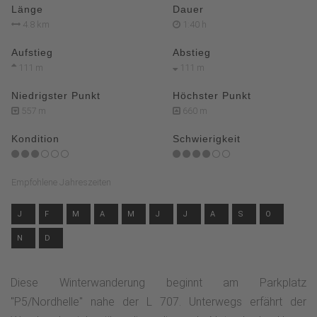
Länge
Dauer
4.8 km
1:40 h
Aufstieg
Abstieg
111 m
111 m
Niedrigster Punkt
Höchster Punkt
557 m
660 m
Kondition
Schwierigkeit
Empfohlene Jahreszeiten
J
F
M
A
M
J
J
A
S
O
N
D
Diese Winterwanderung beginnt am Parkplatz
"P5/Nordhelle" nahe der L 707. Unterwegs erfährt der