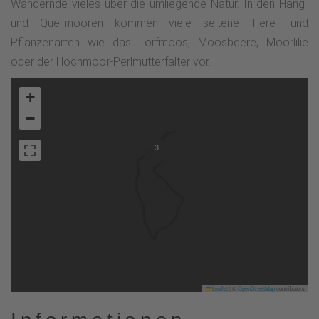
Wandernde vieles über die umliegende Natur. In den Hang-
und Quellmooren kommen viele seltene Tiere- und
Pflanzenarten wie das Torfmoos, Moosbeere, Moorlilie
oder der Hochmoor-Perlmutterfalter vor.
+
−
3
Leaflet
|
©
OpenStreetMap
contributors