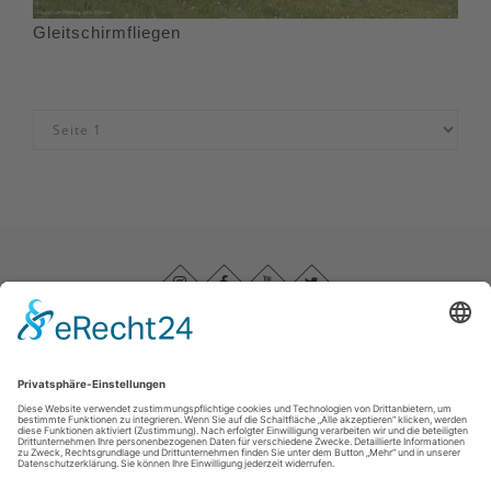
Gleitschirmfliegen
Impressum
|
Datenschutz
|
Barrierefreiheitserklärung
|
Haftungsausschluss
|
Kontakt
Sauerland-Höhenflug
Im Ohle 12
57392
Schmallenberg
T: +49 (0) 29 74 - 96 92 89 23
E: info@sauerland-hoehenflug.de