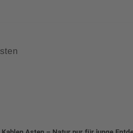
sten
Kahlen Asten – Natur pur für junge Entd