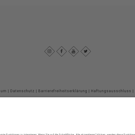
sum
|
Datenschutz
|
Barrierefreiheitserklärung
|
Haftungsausschluss
|
Sauerland-Höhenflug
Im Ohle 12
57392
Schmallenberg
T: +49 (0) 29 74 - 96 92 89 23
E: info@sauerland-hoehenflug.de
©
2026
Naturpark Sauerland Rothaargebirge e.V.