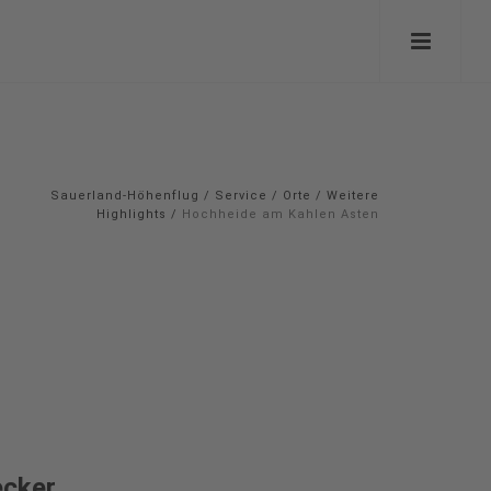
Sauerland-Höhenflug
/
Service
/
Orte
/
Weitere
Highlights
/
Hochheide am Kahlen Asten
ecker