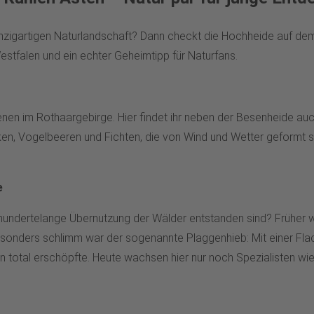
 einzigartigen Naturlandschaft? Dann checkt die Hochheide auf de
estfalen und ein echter Geheimtipp für Naturfans.
tenen im Rothaargebirge. Hier findet ihr neben der Besenheide au
n, Vogelbeeren und Fichten, die von Wind und Wetter geformt si
e
rhundertelange Übernutzung der Wälder entstanden sind? Früher 
Besonders schlimm war der sogenannte Plaggenhieb: Mit einer F
 total erschöpfte. Heute wachsen hier nur noch Spezialisten wi