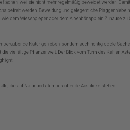
eflächen, weil sie nicht mehr regelmäßig beweidet werden. Dami
befreit werden. Beweidung und gelegentliche Plaggenhiebe helf
ten wie dem Wiesenpieper oder dem Alpenbärlapp ein Zuhause zu b
atemberaubende Natur genießen, sondern auch richtig coole Sach
t die vielfältige Pflanzenwelt. Der Blick vom Turm des Kahlen A
hlight!
 alle, die auf Natur und atemberaubende Ausblicke stehen.