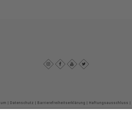
sum
|
Datenschutz
|
Barrierefreiheitserklärung
|
Haftungsausschluss
|
Sauerland-Höhenflug
Im Ohle 12
57392
Schmallenberg
T: +49 (0) 29 74 - 96 92 89 23
E: info@sauerland-hoehenflug.de