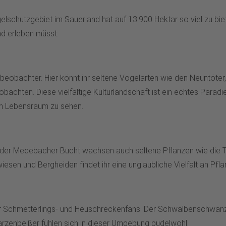
elschutzgebiet im Sauerland hat auf 13.900 Hektar so viel zu bie
nd erleben müsst:
beobachter. Hier könnt ihr seltene Vogelarten wie den Neuntöter
chten. Diese vielfältige Kulturlandschaft ist ein echtes Paradie
en Lebensraum zu sehen.
 In der Medebacher Bucht wachsen auch seltene Pflanzen wie die 
sen und Bergheiden findet ihr eine unglaubliche Vielfalt an Pfla
r Schmetterlings- und Heuschreckenfans. Der Schwalbenschwanz u
zenbeißer fühlen sich in dieser Umgebung pudelwohl.