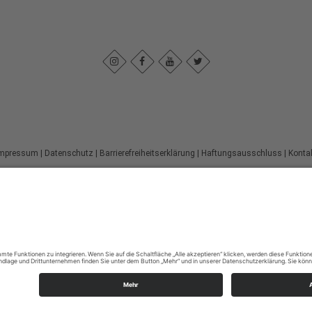
mpressum
|
Datenschutz
|
Barrierefreiheitserklärung
|
Haftungsausschluss
|
Konta
Sauerland-Höhenflug
Im Ohle 12
57392
Schmallenberg
T: +49 (0) 29 74 - 96 92 89 23
E: info@sauerland-hoehenflug.de
©
2026
Naturpark Sauerland Rothaargebirge e.V.
Cookie-Einstellungen