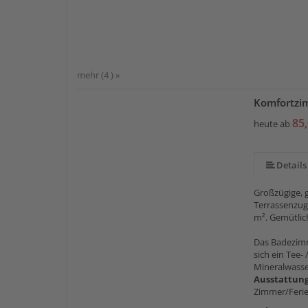
mehr (4 ) »
Komfortzi
85,
heute ab
Details
Großzügige, 
Terrassenzuga
m². Gemütlic
Das Badezimm
sich ein Tee-
Mineralwasser
Ausstattun
Zimmer/Fer