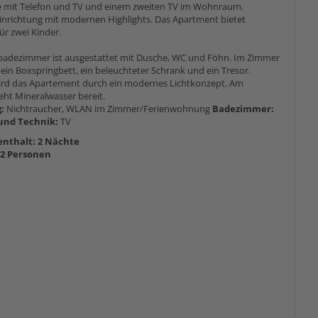
ke mit Telefon und TV und einem zweiten TV im Wohnraum.
inrichtung mit modernen Highlights. Das Apartment bietet
für zwei Kinder.
adezimmer ist ausgestattet mit Dusche, WC und Föhn. Im Zimmer
 ein Boxspringbett, ein beleuchteter Schrank und ein Tresor.
ird das Apartement durch ein modernes Lichtkonzept. Am
eht Mineralwasser bereit.
g:
Nichtraucher, WLAN im Zimmer/Ferienwohnung
Badezimmer:
und Technik:
TV
nthalt: 2 Nächte
-2 Personen