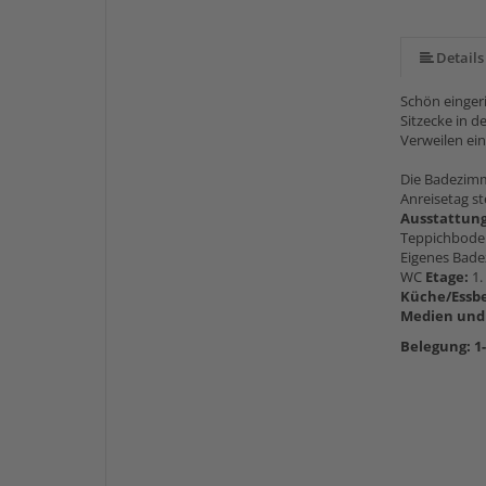
Details
Schön einger
Sitzecke in d
Verweilen ein
Die Badezimm
Anreisetag st
Ausstattun
Teppichbode
Eigenes Bade
WC
Etage:
1.
Küche/Essb
Medien und
Belegung: 1