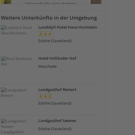
Videoinhalte einzubetten.
Dieser Service kann Daten zu
Ihren Aktivitäten sammeln.
Weitere Unterkünfte in der Umgebung
Bitte lesen Sie die Details durch
Landidyll Hotel Haus Hochstein
und stimmen Sie der Nutzung
des Service zu, um dieses Video
Eslohe (Sauerland)
anzusehen.
Mehr Informationen
Hotel Holländer Hof
Meschede
Akzeptieren
powered by
Usercentrics
Consent Management Platform
Landgasthof Reinert
&
eRecht24
Eslohe (Sauerland)
Landgasthof Seemer
Eslohe (Sauerland)