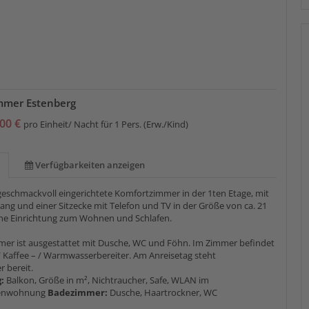
mmer Estenberg
00 €
pro Einheit/ Nacht für 1 Pers. (Erw./Kind)
Verfügbarkeiten anzeigen
geschmackvoll eingerichtete Komfortzimmer in der 1ten Etage, mit
ng und einer Sitzecke mit Telefon und TV in der Größe von ca. 21
he Einrichtung zum Wohnen und Schlafen.
er ist ausgestattet mit Dusche, WC und Föhn. Im Zimmer befindet
 / Kaffee – / Warmwasserbereiter. Am Anreisetag steht
 bereit.
g:
Balkon, Größe in m², Nichtraucher, Safe, WLAN im
ienwohnung
Badezimmer:
Dusche, Haartrockner, WC