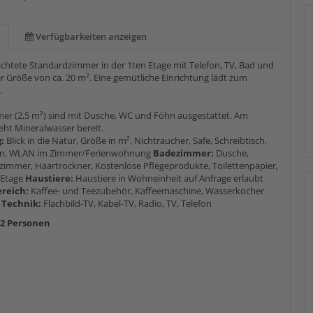
Verfügbarkeiten anzeigen
ichtete Standardzimmer in der 1ten Etage mit Telefon, TV, Bad und
er Größe von ca. 20 m². Eine gemütliche Einrichtung lädt zum
.
er (2,5 m²) sind mit Dusche, WC und Föhn ausgestattet. Am
eht Mineralwasser bereit.
g:
Blick in die Natur, Größe in m², Nichtraucher, Safe, Schreibtisch,
n, WLAN im Zimmer/Ferienwohnung
Badezimmer:
Dusche,
zimmer, Haartrockner, Kostenlose Pflegeprodukte, Toilettenpapier,
 Etage
Haustiere:
Haustiere in Wohneinheit auf Anfrage erlaubt
ereich:
Kaffee- und Teezubehör, Kaffeemaschine, Wasserkocher
 Technik:
Flachbild-TV, Kabel-TV, Radio, TV, Telefon
-2 Personen