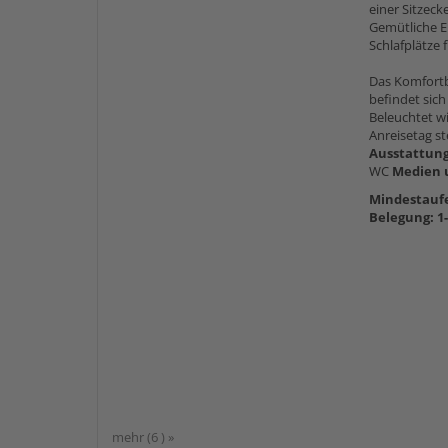
einer Sitzec
Gemütliche E
Schlafplätze 
Das Komfortb
befindet sich
Beleuchtet w
Anreisetag st
Ausstattun
WC
Medien 
Mindestaufe
Belegung: 1
mehr (6 ) »