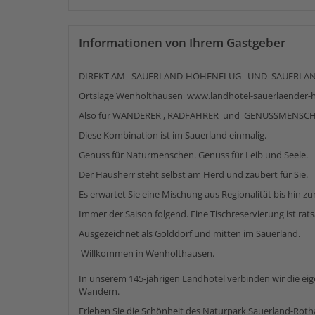
Informationen von Ihrem Gastgeber
DIREKT AM SAUERLAND-HÖHENFLUG UND SAUERLAN
Ortslage Wenholthausen www.landhotel-sauerlaender-h
Also für WANDERER , RADFAHRER und GENUSSMENSCHEN
Diese Kombination ist im Sauerland einmalig.
Genuss für Naturmenschen. Genuss für Leib und Seele.
Der Hausherr steht selbst am Herd und zaubert für Sie.
Es erwartet Sie eine Mischung aus Regionalität bis hin z
Immer der Saison folgend. Eine Tischreservierung ist ra
Ausgezeichnet als Golddorf und mitten im Sauerland.
Willkommen in Wenholthausen.
In unserem 145-jährigen Landhotel verbinden wir die ei
Wandern.
Erleben Sie die Schönheit des Naturpark Sauerland-Roth