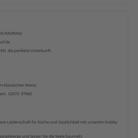
D-RADRING
of.de
 die perfekte Unterkunft.
um klassischen Menü.
tsam. 02973 97960
gene Leidenschaft für Küche und Gastlichkeit mit unserem Hobby
aargebierge und lassen Sie die Seele baumeln.