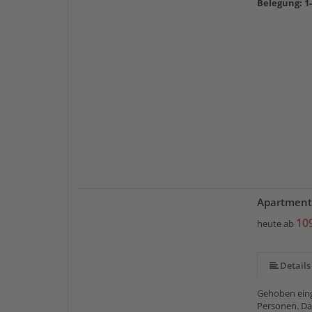
Belegung: 1
Apartment
mehr (6 ) »
mehr (6 ) »
10
heute ab
Details
Gehoben eing
Personen. Da